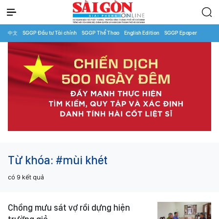
中文
SGGP Đầu tư Tài chính
SGGP Thể Thao
English Edition
SGGP Epaper
Từ khóa:
#mùi khét
có
9
kết quả
Chồng mưu sát vợ rồi dựng hiện