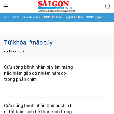
中文
SGGP Đầu tư Tài chính
SGGP Thể Thao
English Edition
SGGP Epaper
Từ khóa:
#não tủy
có
14
kết quả
Cứu sống bệnh nhân bị viêm màng
não hiếm gặp do nhiễm nấm có
trong phân chim
Cứu sống bệnh nhân Campuchia bị
dị tật bẩm sinh hệ thần kinh trung