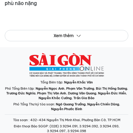
phù não nặng
Xem thêm
Tổng Biên tập:
Nguyễn Khắc Văn
Phó Tổng Biên tập:
Nguyễn Ngọc Anh
,
Phạm Văn Trường
,
Bùi Thị Hồng Sương
,
Trương Đức Nghĩa
,
Phạm Thị Vân Anh
,
Dương Văn Quang
,
Nguyễn Đức Hiển
,
Nguyễn Khắc Cường
,
Trần Gia Bảo
Phó Tổng Thư ký tòa soạn:
Ngô Quang Trưởng
,
Nguyễn Chiến Dũng
,
Nguyễn Phước Bình
Tòa soạn
: 432-434 Nguyễn Thị Minh Khai, Phường Bàn Cờ, TP.HCM
Điện thoại Báo SGGP
: (028) 3.9294.091, 3.9294.092, 3.9294.093,
3.9294.097, 3.9294.098