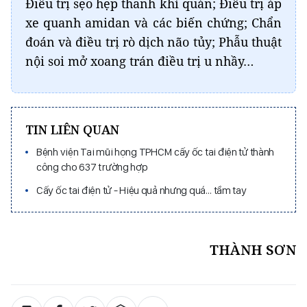
Điều trị sẹo hẹp thanh khí quản; Điều trị áp
xe quanh amidan và các biến chứng; Chẩn
đoán và điều trị rò dịch não tủy; Phẫu thuật
nội soi mở xoang trán điều trị u nhầy…
TIN LIÊN QUAN
Bệnh viện Tai mũi họng TPHCM cấy ốc tai điện tử thành
công cho 637 trường hợp
Cấy ốc tai điện tử - Hiệu quả nhưng quá… tầm tay
THÀNH SƠN