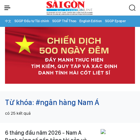
中文
SGGP Đầu tư Tài chính
SGGP Thể Thao
English Edition
SGGP Epaper
Từ khóa:
#ngân hàng Nam Á
có
25
kết quả
6 tháng đầu năm 2026 - Nam A