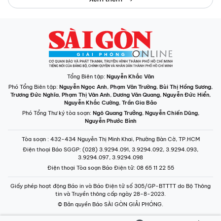
Tổng Biên tập:
Nguyễn Khắc Văn
Phó Tổng Biên tập:
Nguyễn Ngọc Anh
,
Phạm Văn Trường
,
Bùi Thị Hồng Sương
,
Trương Đức Nghĩa
,
Phạm Thị Vân Anh
,
Dương Văn Quang
,
Nguyễn Đức Hiển
,
Nguyễn Khắc Cường
,
Trần Gia Bảo
Phó Tổng Thư ký tòa soạn:
Ngô Quang Trưởng
,
Nguyễn Chiến Dũng
,
Nguyễn Phước Bình
Tòa soạn
: 432-434 Nguyễn Thị Minh Khai, Phường Bàn Cờ, TP.HCM
Điện thoại Báo SGGP
: (028) 3.9294.091, 3.9294.092, 3.9294.093,
3.9294.097, 3.9294.098
Điện thoại Tòa soạn Báo Điện tử
: 08 65 11 22 55
Giấy phép hoạt động Báo in và Báo Điện tử số 305/GP-BTTTT do Bộ Thông
tin và Truyền thông cấp ngày 28-8-2023.
© Bản quyền Báo SÀI GÒN GIẢI PHÓNG.