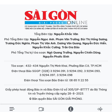
Tổng Biên tập:
Nguyễn Khắc Văn
Phó Tổng Biên tập:
Nguyễn Ngọc Anh
,
Phạm Văn Trường
,
Bùi Thị Hồng Sương
,
Trương Đức Nghĩa
,
Phạm Thị Vân Anh
,
Dương Văn Quang
,
Nguyễn Đức Hiển
,
Nguyễn Khắc Cường
,
Trần Gia Bảo
Phó Tổng Thư ký tòa soạn:
Ngô Quang Trưởng
,
Nguyễn Chiến Dũng
,
Nguyễn Phước Bình
Tòa soạn
: 432-434 Nguyễn Thị Minh Khai, Phường Bàn Cờ, TP.HCM
Điện thoại Báo SGGP
: (028) 3.9294.091, 3.9294.092, 3.9294.093,
3.9294.097, 3.9294.098
Điện thoại Tòa soạn Báo Điện tử
: 08 65 11 22 55
Giấy phép hoạt động Báo in và Báo Điện tử số 305/GP-BTTTT do Bộ Thông
tin và Truyền thông cấp ngày 28-8-2023.
© Bản quyền Báo SÀI GÒN GIẢI PHÓNG.