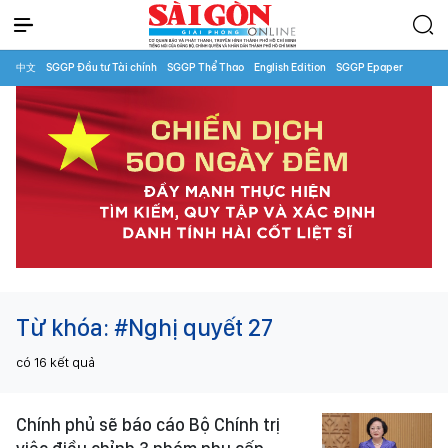
中文
SGGP Đầu tư Tài chính
SGGP Thể Thao
English Edition
SGGP Epaper
Từ khóa:
#Nghị quyết 27
có
16
kết quả
Chính phủ sẽ báo cáo Bộ Chính trị