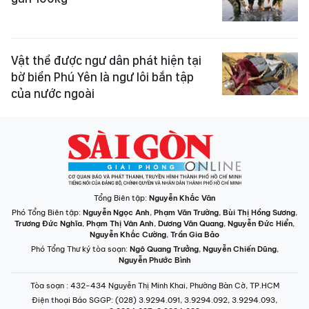
Vật thể được ngư dân phát hiện tại
bờ biển Phú Yên là ngư lôi bắn tập
của nước ngoài
Tổng Biên tập:
Nguyễn Khắc Văn
Phó Tổng Biên tập:
Nguyễn Ngọc Anh
,
Phạm Văn Trường
,
Bùi Thị Hồng Sương
,
Trương Đức Nghĩa
,
Phạm Thị Vân Anh
,
Dương Văn Quang
,
Nguyễn Đức Hiển
,
Nguyễn Khắc Cường
,
Trần Gia Bảo
Phó Tổng Thư ký tòa soạn:
Ngô Quang Trưởng
,
Nguyễn Chiến Dũng
,
Nguyễn Phước Bình
Tòa soạn
: 432-434 Nguyễn Thị Minh Khai, Phường Bàn Cờ, TP.HCM
Điện thoại Báo SGGP
: (028) 3.9294.091, 3.9294.092, 3.9294.093,