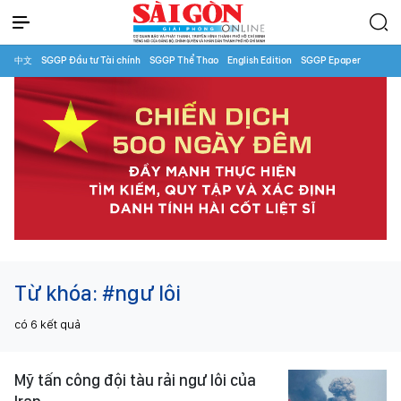
中文
SGGP Đầu tư Tài chính
SGGP Thể Thao
English Edition
SGGP Epaper
Từ khóa:
#ngư lôi
có
6
kết quả
Mỹ tấn công đội tàu rải ngư lôi của