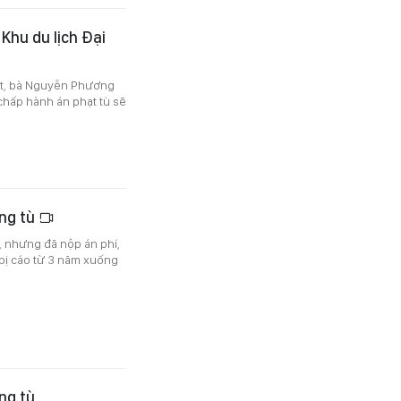
Khu du lịch Đại
ết, bà Nguyễn Phương
 chấp hành án phạt tù sẽ
ng tù
 nhưng đã nộp án phí,
bị cáo từ 3 năm xuống
ng tù