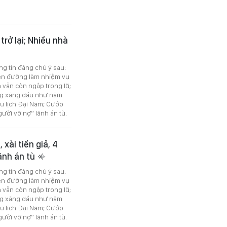
rở lại; Nhiều nhà
ng tin đáng chú ý sau:
lên đường làm nhiệm vụ
 vẫn còn ngập trong lũ;
ng xăng dầu như năm
u lịch Đại Nam; Cướp
gười vỡ nợ” lãnh án tù.
xài tiền giả, 4
ãnh án tù
ng tin đáng chú ý sau:
lên đường làm nhiệm vụ
 vẫn còn ngập trong lũ;
ng xăng dầu như năm
u lịch Đại Nam; Cướp
gười vỡ nợ” lãnh án tù.