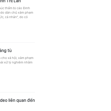
inh Thị Lan
úc thẩm bị cáo Đinh
tự do dân chủ xâm phạm
ức, cá nhân", do có
áng tù
m cho xã hội, xâm phạm
phải xử lý nghiêm nhằm
ideo liên quan đến