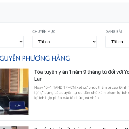
CHUYÊN MỤC
DẠNG BÀI
GUYỄN PHƯƠNG HẰNG
Tòa tuyên y án 1 năm 9 tháng tù đối với 
Lan
Ngày 15-4, TAND TPHCM xét xử phúc thẩm bị cáo Đinh 
tội lợi dụng các quyền tự do dân chủ xâm phạm lợi ích
lợi ích hợp pháp của tổ chức, cá nhân.