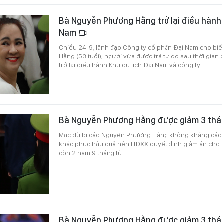
Bà Nguyễn Phương Hằng trở lại điều hành 
Nam
Chiều 24-9, lãnh đạo Công ty cổ phần Đại Nam cho bi
Hằng (53 tuổi), người vừa được trả tự do sau thời gian
trở lại điều hành Khu du lịch Đại Nam và công ty.
Bà Nguyễn Phương Hằng được giảm 3 thá
Mặc dù bị cáo Nguyễn Phương Hằng không kháng cáo,
khắc phục hậu quả nên HĐXX quyết định giảm án cho 
còn 2 năm 9 tháng tù.
Bà Nguyễn Phương Hằng được giảm 3 thá