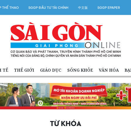
 THỂ THAO
SGGP ĐẦU TƯ TÀI CHÍNH
中文版
SGGP EPAPER
H TẾ
THẾ GIỚI
GIÁO DỤC
SỐNG KHỎE
VĂN HÓA
BẠ
TỪ KHÓA