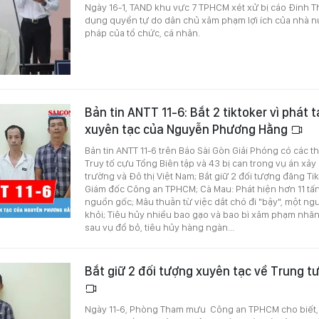
Ngày 16-1, TAND khu vực 7 TPHCM xét xử bị cáo Đinh Thị 
dụng quyền tự do dân chủ xâm phạm lợi ích của nhà nư
pháp của tổ chức, cá nhân.
Bản tin ANTT 11-6: Bắt 2 tiktoker vì phát 
xuyên tạc của Nguyễn Phương Hằng
Bản tin ANTT 11-6 trên Báo Sài Gòn Giải Phóng có các t
Truy tố cựu Tổng Biên tập và 43 bị can trong vụ án xảy r
trường và Đô thị Việt Nam; Bắt giữ 2 đối tượng đăng T
Giám đốc Công an TPHCM; Cà Mau: Phát hiện hơn 11 tấ
nguồn gốc; Mâu thuẫn từ việc dắt chó đi "bậy", một n
khỏi; Tiêu hủy nhiều bao gạo và bao bì xâm phạm nhãn
sau vụ đổ bỏ, tiêu hủy hàng ngàn...
Bắt giữ 2 đối tượng xuyên tạc về Trung 
Ngày 11-6, Phòng Tham mưu Công an TPHCM cho biết, 