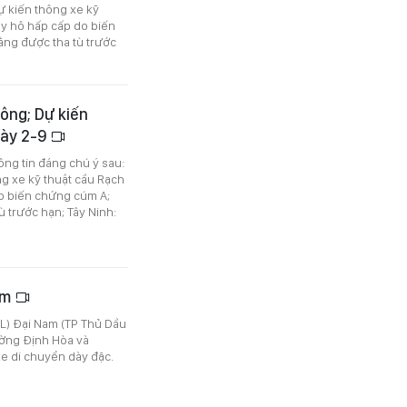
ự kiến thông xe kỹ
uy hô hấp cấp do biến
ng được tha tù trước
dông; Dự kiến
gày 2-9
ông tin đáng chú ý sau:
g xe kỹ thuật cầu Rạch
do biến chứng cúm A;
 trước hạn; Tây Ninh:
am
L) Đại Nam (TP Thủ Dầu
ường Định Hòa và
xe di chuyển dày đặc.