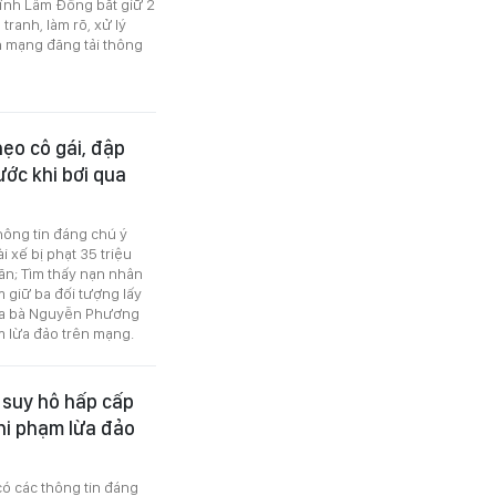
ỉnh Lâm Đồng bắt giữ 2
ranh, làm rõ, xử lý
n mạng đăng tải thông
ẹo cô gái, đập
ước khi bơi qua
hông tin đáng chú ý
i xế bị phạt 35 triệu
ăn; Tìm thấy nạn nhân
m giữ ba đối tượng lấy
 của bà Nguyễn Phương
m lừa đảo trên mạng.
ị suy hô hấp cấp
hi phạm lừa đảo
có các thông tin đáng