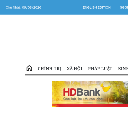
Chủ Nhật, 09/08/2026
ENGLISH EDITION
SGGP
CHÍNH TRỊ
XÃ HỘI
PHÁP LUẬT
KIN