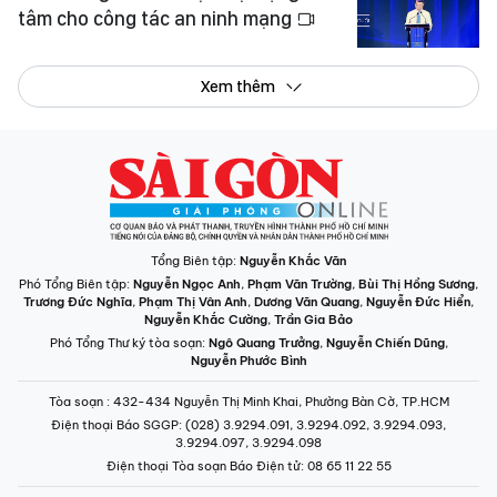
tâm cho công tác an ninh mạng
Xem thêm
Tổng Biên tập:
Nguyễn Khắc Văn
Phó Tổng Biên tập:
Nguyễn Ngọc Anh
,
Phạm Văn Trường
,
Bùi Thị Hồng Sương
,
Trương Đức Nghĩa
,
Phạm Thị Vân Anh
,
Dương Văn Quang
,
Nguyễn Đức Hiển
,
Nguyễn Khắc Cường
,
Trần Gia Bảo
Phó Tổng Thư ký tòa soạn:
Ngô Quang Trưởng
,
Nguyễn Chiến Dũng
,
Nguyễn Phước Bình
Tòa soạn
: 432-434 Nguyễn Thị Minh Khai, Phường Bàn Cờ, TP.HCM
Điện thoại Báo SGGP
: (028) 3.9294.091, 3.9294.092, 3.9294.093,
3.9294.097, 3.9294.098
Điện thoại Tòa soạn Báo Điện tử
: 08 65 11 22 55