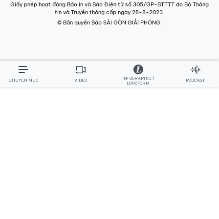
Giấy phép hoạt động Báo in và Báo Điện tử số 305/GP-BTTTT do Bộ Thông
tin và Truyền thông cấp ngày 28-8-2023.
© Bản quyền Báo SÀI GÒN GIẢI PHÓNG.
INFOGRAPHIC /
CHUYÊN MỤC
VIDEO
PODCAST
LONGFORM