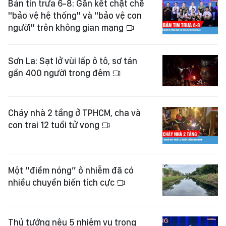
Bản tin trưa 6-8: Gắn kết chặt chẽ
"bảo vệ hệ thống" và "bảo vệ con
người" trên không gian mạng
Sơn La: Sạt lở vùi lấp ô tô, sơ tán
gần 400 người trong đêm
Cháy nhà 2 tầng ở TPHCM, cha và
con trai 12 tuổi tử vong
Một “điểm nóng” ô nhiễm đã có
nhiều chuyển biến tích cực
Thủ tướng nêu 5 nhiệm vụ trọng