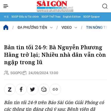
中文
SGGP Đầu tư Tài chính
SGGP Thể Thao
English Edition
SGGP Epaper
ĐA PHƯƠNG TIỆN
VIDEO
TIN NÓNG TR
Bản tin tối 24-9: Bà Nguyễn Phương
Hằng trở lại; Nhiều nhà dân vẫn còn
ngập trong lũ
SGGPO
24/09/2024 13:00
Bản tin tối 24-9 trên Báo Sài Gòn Giải Phóng có
các thông tin đáng chú ý sau: Bệnh viện dã