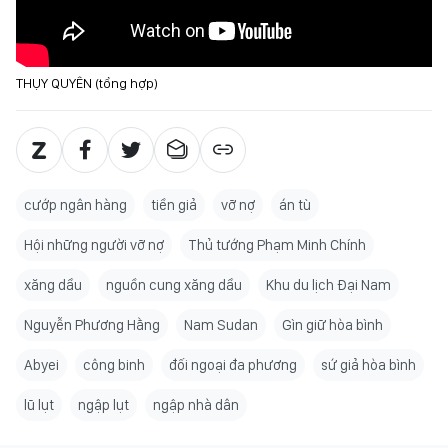
THỤY QUYÊN (tổng hợp)
cướp ngân hàng
tiền giả
vỡ nợ
án tù
Hội những người vỡ nợ
Thủ tướng Phạm Minh Chính
xăng dầu
nguồn cung xăng dầu
Khu du lịch Đại Nam
Nguyễn Phương Hằng
Nam Sudan
Gìn giữ hòa bình
Abyei
công binh
đối ngoại đa phương
sứ giả hòa bình
lũ lụt
ngập lụt
ngập nhà dân