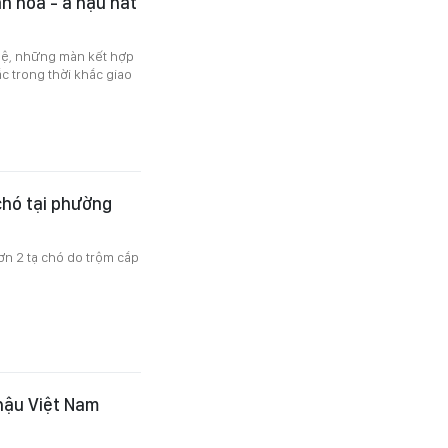
n hoa - á hậu hát
hệ, những màn kết hợp
ắc trong thời khắc giao
chó tại phường
n 2 tạ chó do trộm cắp
hậu Việt Nam