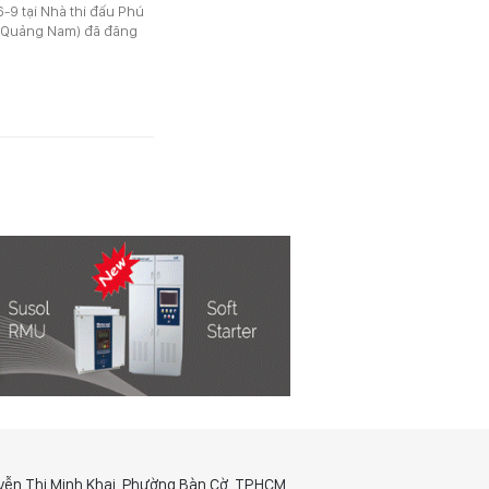
6-9 tại Nhà thi đấu Phú
ê Quảng Nam) đã đăng
yễn Thị Minh Khai, Phường Bàn Cờ, TP.HCM