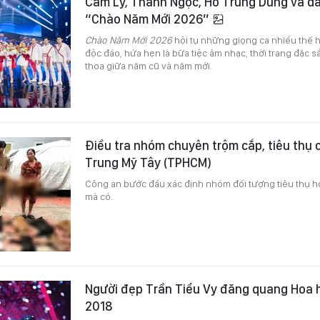
Cẩm Ly, Thanh Ngọc, Hồ Trung Dũng và dà
“Chào Năm Mới 2026”
Chào Năm Mới 2026
hội tụ những giọng ca nhiều thế 
độc đáo, hứa hẹn là bữa tiệc âm nhạc, thời trang đặc s
thoa giữa năm cũ và năm mới.
Điều tra nhóm chuyên trộm cắp, tiêu thụ 
Trung Mỹ Tây (TPHCM)
Công an bước đầu xác định nhóm đối tượng tiêu thụ hơ
mà có.
Người đẹp Trần Tiểu Vy đăng quang Hoa 
2018