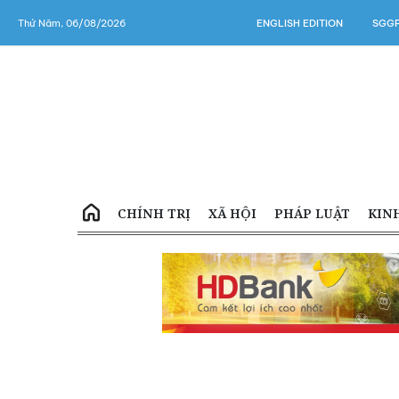
Thứ Năm, 06/08/2026
ENGLISH EDITION
SGGP
CHÍNH TRỊ
XÃ HỘI
PHÁP LUẬT
KIN