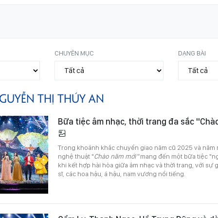
CHUYÊN MỤC
DẠNG BÀI
GUYỄN THỊ THÚY AN
Bữa tiệc âm nhạc, thời trang đa sắc "Ch
Trong khoảnh khắc chuyển giao năm cũ 2025 và năm 
nghệ thuật "
Chào năm mới"
mang đến một bữa tiệc "ng
khi kết hợp hài hòa giữa âm nhạc và thời trang, với s
sĩ, các hoa hậu, á hậu, nam vương nổi tiếng.