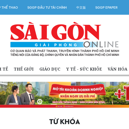
 THỂ THAO
SGGP ĐẦU TƯ TÀI CHÍNH
中文版
SGGP EPAPER
H TẾ
THẾ GIỚI
GIÁO DỤC
Y TẾ - SỨC KHỎE
VĂN HÓA
TỪ KHÓA