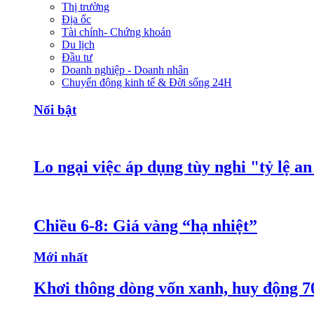
Thị trường
Địa ốc
Tài chính- Chứng khoán
Du lịch
Đầu tư
Doanh nghiệp - Doanh nhân
Chuyển động kinh tế & Đời sống 24H
Nổi bật
Lo ngại việc áp dụng tùy nghi "tỷ lệ a
Chiều 6-8: Giá vàng “hạ nhiệt”
Mới nhất
Khơi thông dòng vốn xanh, huy động 7