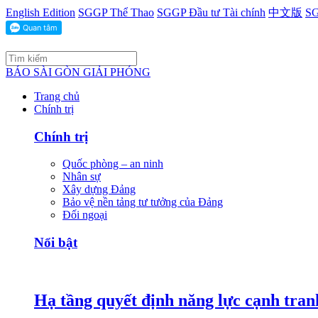
English Edition
SGGP Thể Thao
SGGP Đầu tư Tài chính
中文版
SG
BÁO SÀI GÒN GIẢI PHÓNG
Trang chủ
Chính trị
Chính trị
Quốc phòng – an ninh
Nhân sự
Xây dựng Đảng
Bảo vệ nền tảng tư tưởng của Đảng
Đối ngoại
Nổi bật
Hạ tầng quyết định năng lực cạnh tran