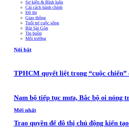
Sự kiện & Bình luận
Cải cách hành chính
Đô thị
Giao thông
Tuổi trẻ cuộc sống
Bút Sài Gòn
Tin buồn
Môi trường
Nổi bật
TPHCM quyết liệt trong “cuộc chiến”
Nam bộ tiếp tục mưa, Bắc bộ oi nóng tr
Mới nhất
Trao quyền để đô thị chủ động kiến tạo