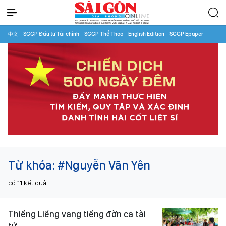
中文
SGGP Đầu tư Tài chính
SGGP Thể Thao
English Edition
SGGP Epaper
Từ khóa:
#Nguyễn Văn Yên
có
11
kết quả
Thiềng Liềng vang tiếng đờn ca tài