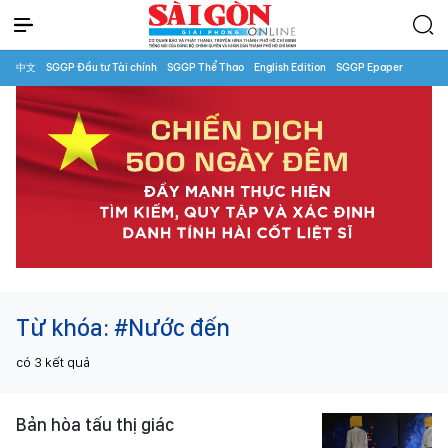
中文
SGGP Đầu tư Tài chính
SGGP Thể Thao
English Edition
SGGP Epaper
Từ khóa:
#Nước đến
có
3
kết quả
Bản hòa tấu thị giác