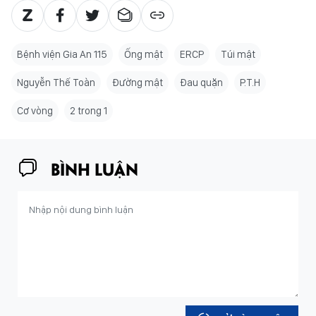
Bệnh viện Gia An 115
Ống mật
ERCP
Túi mật
Nguyễn Thế Toàn
Đường mật
Đau quặn
P.T.H
Cơ vòng
2 trong 1
BÌNH LUẬN