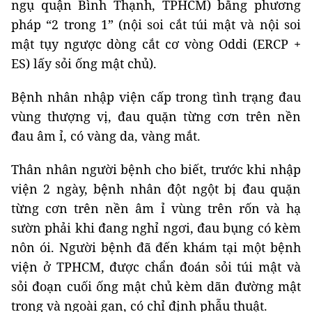
ngụ quận Bình Thạnh, TPHCM) bằng phương
pháp “2 trong 1” (nội soi cắt túi mật và nội soi
mật tụy ngược dòng cắt cơ vòng Oddi (ERCP +
ES) lấy sỏi ống mật chủ).
Bệnh nhân nhập viện cấp trong tình trạng đau
vùng thượng vị, đau quặn từng cơn trên nền
đau âm ỉ, có vàng da, vàng mắt.
Thân nhân người bệnh cho biết, trước khi nhập
viện 2 ngày, bệnh nhân đột ngột bị đau quặn
từng cơn trên nền âm ỉ vùng trên rốn và hạ
sườn phải khi đang nghỉ ngơi, đau bụng có kèm
nôn ói. Người bệnh đã đến khám tại một bệnh
viện ở TPHCM, được chẩn đoán sỏi túi mật và
sỏi đoạn cuối ống mật chủ kèm dãn đường mật
trong và ngoài gan, có chỉ định phẫu thuật.