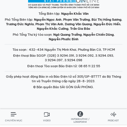
Tổng Biên tập:
Nguyễn Khắc Văn
Phó Tổng Biên tập:
Nguyễn Ngọc Anh
,
Phạm Văn Trường
,
Bùi Thị Hồng Sương
,
Trương Đức Nghĩa
,
Phạm Thị Vân Anh
,
Dương Văn Quang
,
Nguyễn Đức Hiển
,
Nguyễn Khắc Cường
,
Trần Gia Bảo
Phó Tổng Thư ký tòa soạn:
Ngô Quang Trưởng
,
Nguyễn Chiến Dũng
,
Nguyễn Phước Bình
Tòa soạn
: 432-434 Nguyễn Thị Minh Khai, Phường Bàn Cờ, TP.HCM
Điện thoại Báo SGGP
: (028) 3.9294.091, 3.9294.092, 3.9294.093,
3.9294.097, 3.9294.098
Điện thoại Tòa soạn Báo Điện tử
: 08 65 11 22 55
Giấy phép hoạt động Báo in và Báo Điện tử số 305/GP-BTTTT do Bộ Thông
tin và Truyền thông cấp ngày 28-8-2023.
© Bản quyền Báo SÀI GÒN GIẢI PHÓNG.
INFOGRAPHIC /
CHUYÊN MỤC
VIDEO
PODCAST
LONGFORM