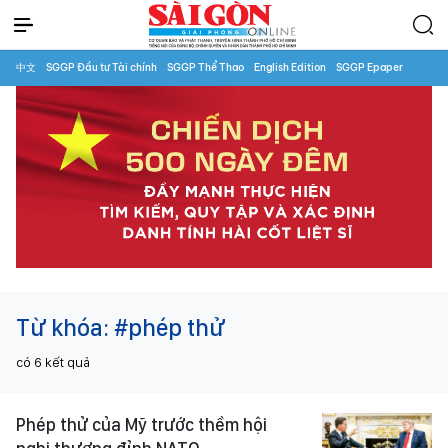
中文
SGGP Đầu tư Tài chính
SGGP Thể Thao
English Edition
SGGP Epaper
Từ khóa:
#phép thử
có
6
kết quả
Phép thử của Mỹ trước thềm hội