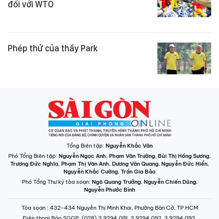
đối với WTO
Phép thử của thầy Park
Tổng Biên tập:
Nguyễn Khắc Văn
Phó Tổng Biên tập:
Nguyễn Ngọc Anh
,
Phạm Văn Trường
,
Bùi Thị Hồng Sương
,
Trương Đức Nghĩa
,
Phạm Thị Vân Anh
,
Dương Văn Quang
,
Nguyễn Đức Hiển
,
Nguyễn Khắc Cường
,
Trần Gia Bảo
Phó Tổng Thư ký tòa soạn:
Ngô Quang Trưởng
,
Nguyễn Chiến Dũng
,
Nguyễn Phước Bình
Tòa soạn
: 432-434 Nguyễn Thị Minh Khai, Phường Bàn Cờ, TP.HCM
Điện thoại Báo SGGP
: (028) 3.9294.091, 3.9294.092, 3.9294.093,