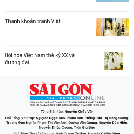
Thanh khoản tranh Việt
Hội họa Việt Nam thế kỷ XX và
đương đại
Tổng Biên tập:
Nguyễn Khắc Văn
Phó Tổng Biên tập:
Nguyễn Ngọc Anh
,
Phạm Văn Trường
,
Bùi Thị Hồng Sương
,
Trương Đức Nghĩa
,
Phạm Thị Vân Anh
,
Dương Văn Quang
,
Nguyễn Đức Hiển
,
Nguyễn Khắc Cường
,
Trần Gia Bảo
Phó Tổng Thư ký tòa soạn:
Ngô Quang Trưởng
,
Nguyễn Chiến Dũng
,