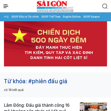
中文
SGGP Đầu tư Tài chính
SGGP Thể Thao
English Edition
SGGP Epaper
Từ khóa:
#phiên đấu giá
có
18
kết quả
Lâm Đồng: Đấu giá thành công 16