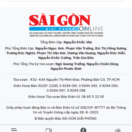
Tổng Biên tập:
Nguyễn Khắc Văn
Phó Tổng Biên tập:
Nguyễn Ngọc Anh
,
Phạm Văn Trường
,
Bùi Thị Hồng Sương
,
Trương Đức Nghĩa
,
Phạm Thị Vân Anh
,
Dương Văn Quang
,
Nguyễn Đức Hiển
,
Nguyễn Khắc Cường
,
Trần Gia Bảo
Phó Tổng Thư ký tòa soạn:
Ngô Quang Trưởng
,
Nguyễn Chiến Dũng
,
Nguyễn Phước Bình
Tòa soạn
: 432-434 Nguyễn Thị Minh Khai, Phường Bàn Cờ, TP.HCM
Điện thoại Báo SGGP
: (028) 3.9294.091, 3.9294.092, 3.9294.093,
3.9294.097, 3.9294.098
Điện thoại Tòa soạn Báo Điện tử
: 08 65 11 22 55
Giấy phép hoạt động Báo in và Báo Điện tử số 305/GP-BTTTT do Bộ Thông
tin và Truyền thông cấp ngày 28-8-2023.
© Bản quyền Báo SÀI GÒN GIẢI PHÓNG.