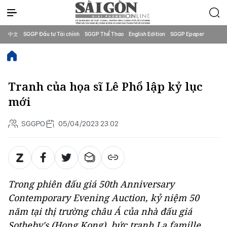
中文
SGGP Đầu tư Tài chính
SGGP Thể Thao
English Edition
SGGP Epaper
Tranh của họa sĩ Lê Phổ lập kỷ lục
mới
SGGPO
05/04/2023 23:02
Trong phiên đấu giá 50th Anniversary
Contemporary Evening Auction, kỷ niệm 50
năm tại thị trường châu Á của nhà đấu giá
Sotheby's (Hong Kong), bức tranh
La famille