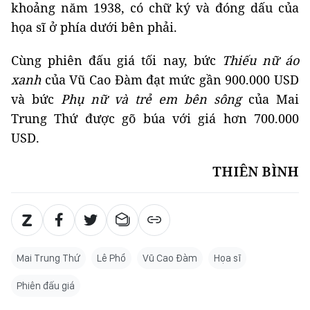
khoảng năm 1938, có chữ ký và đóng dấu của
họa sĩ ở phía dưới bên phải.
Cùng phiên đấu giá tối nay, bức
Thiếu nữ áo
xanh
của Vũ Cao Đàm đạt mức gần 900.000 USD
và bức
Phụ nữ và trẻ em bên sông
của Mai
Trung Thứ được gõ búa với giá hơn 700.000
USD.
THIÊN BÌNH
Mai Trung Thứ
Lê Phổ
Vũ Cao Đàm
Họa sĩ
Phiên đấu giá