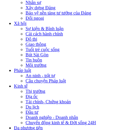
Nhân sự
Xây dựng Đảng
Bảo vệ nền tảng tư tưởng của Đảng
Đối ngoại
Xã hội
Sự kiện & Bình luận
Cải cách hành chính
Đô thị
Giao thông
Tuổi trẻ cuộc sống
Bút Sài Gòn
Tin buồn
Môi trường
Pháp luật
An ninh - trật tự
Câu chuyện Pháp luật
Kinh tế
Thị trường
Địa ốc
Tài chính- Chứng khoán
Du lịch
Đầu tư
Doanh nghiệp - Doanh nhân
Chuyển động kinh tế & Đời sống 24H
Đa phương tiện