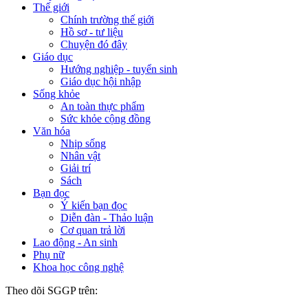
Thế giới
Chính trường thế giới
Hồ sơ - tư liệu
Chuyện đó đây
Giáo dục
Hướng nghiệp - tuyển sinh
Giáo dục hội nhập
Sống khỏe
An toàn thực phẩm
Sức khỏe cộng đồng
Văn hóa
Nhịp sống
Nhân vật
Giải trí
Sách
Bạn đọc
Ý kiến bạn đọc
Diễn đàn - Thảo luận
Cơ quan trả lời
Lao động - An sinh
Phụ nữ
Khoa học công nghệ
Theo dõi SGGP trên: