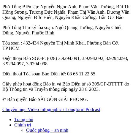
Phó Tổng Biên tập:
Nguyễn Ngọc Anh
,
Phạm Văn Trường
,
Bùi Thị
Hồng Sương
,
Trương Đức Nghĩa
,
Phạm Thị Vân Anh
,
Dương Văn
Quang
,
Nguyễn Đức Hiển
,
Nguyễn Khắc Cường
,
Trần Gia Bảo
Phó Tổng Thư ký tòa soạn:
Ngô Quang Trưởng
,
Nguyễn Chiến
Dũng
,
Nguyễn Phước Bình
Tòa soạn
: 432-434 Nguyễn Thị Minh Khai, Phường Bàn Cờ,
TP.HCM
Điện thoại Báo SGGP
: (028) 3.9294.091, 3.9294.092, 3.9294.093,
3.9294.097, 3.9294.098
Điện thoại Tòa soạn Báo Điện tử
: 08 65 11 22 55
Giấy phép hoạt động Báo in và Báo Điện tử số 305/GP-BTTTT do
Bộ Thông tin và Truyền thông cấp ngày 28-8-2023.
© Bản quyền Báo SÀI GÒN GIẢI PHÓNG.
Chuyên mục
Video
Infographic / Longform
Podcast
Trang chủ
Chính trị
Quốc phòng – an ninh