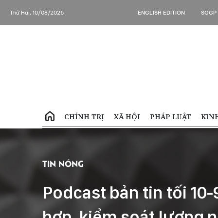
Thứ Hai, 10/08/2026
ENGLISH EDITION
SGGP
CHÍNH TRỊ
XÃ HỘI
PHÁP LUẬT
KIN
Tin Nóng
Podcast bản tin tối 10
hợp, kiểm soát lượng 