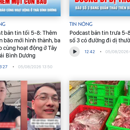
ng
Tin Nóng
t bản tin tối 5-8: Thêm
Podcast bản tin trưa 5-
n bão mới hình thành, ba
số 3 có đường đi dị thư
o cùng hoạt động ở Tây
12:42
05/08/2026 
ái Bình Dương
3:27
05/08/2026 13:50