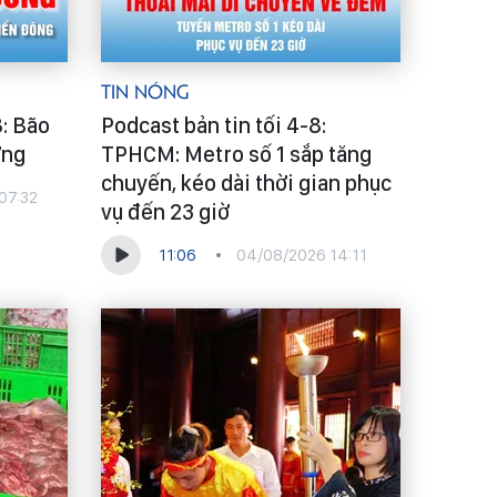
Tin Nóng
8: Bão
Podcast bản tin tối 4-8:
ờng
TPHCM: Metro số 1 sắp tăng
chuyến, kéo dài thời gian phục
07:32
vụ đến 23 giờ
11:06
04/08/2026 14:11