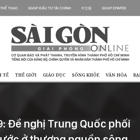
 THỂ THAO
SGGP ĐẦU TƯ TÀI CHÍNH
中文版
SGGP EPAPER
H TẾ
THẾ GIỚI
GIÁO DỤC
SỐNG KHỎE
VĂN HÓA
BẠ
-9: Đề nghị Trung Quốc phối
nước ở thượng nguồn sông