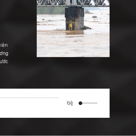
điện
ượng
Nước