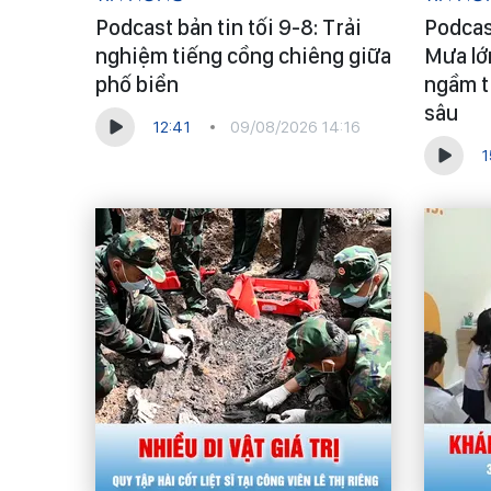
Podcast bản tin tối 9-8: Trải
Podcast
nghiệm tiếng cồng chiêng giữa
Mưa lớ
phố biển
ngầm t
sâu
12:41
09/08/2026 14:16
1