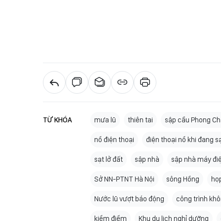
TỪ KHÓA
mưa lũ
thiên tai
sập cầu Phong C
nổ điện thoại
điện thoại nổ khi đang s
sạt lở đất
sập nhà
sập nhà máy đi
Sở NN-PTNT Hà Nội
sông Hồng
họ
Nước lũ vượt báo động
công trình kh
kiểm điểm
Khu du lịch nghỉ dưỡng