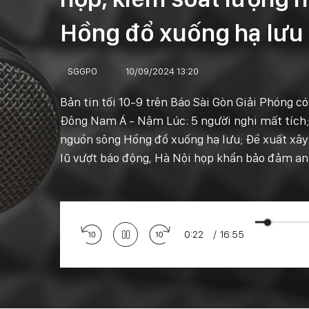
Hồng đổ xuống hạ lưu
SGGPO
10/09/2024 13:20
Bản tin tối 10-9 trên Báo Sài Gòn Giải Phóng c
Đông Nam Á - Nậm Lúc: 5 người nghi mất tích;
nguồn sông Hồng đổ xuống hạ lưu; Đề xuất xâ
lũ vượt báo động, Hà Nội họp khẩn bảo đảm an
0:24
/
16:55