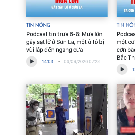
Tin Nóng
Tin Nó
Podcast tin trưa 6-8: Mưa lớn
Podcas
gây sạt lở ở Sơn La, một ô tô bị
một cơ
vùi lấp đến ngang cửa
cơn bã
Bắc Th
14:03
06/08/2026 07:23
1