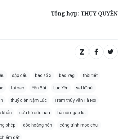
Tổng hợp: THỤY QUYÊN
hâu
sập cầu
bão số 3
bão Yagi
thời tiết
ạc
tai nạn
Yên Bái
Lục Yên
sạt lở núi
ện
thuỷ điện Nậm Lúc
Trạm thủy văn Hà Nội
p khẩn
cứu hộ cứu nạn
hà nội ngập lụt
ông phép
dốc hoàng hôn
công trình mọc chui
chiếm đất