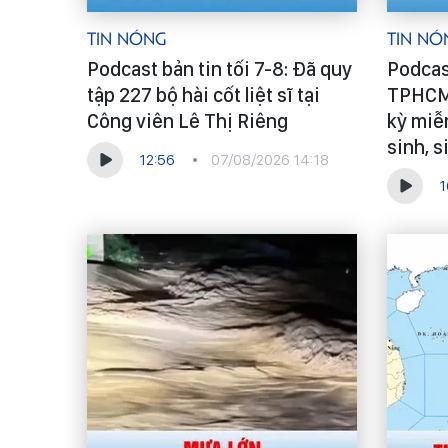
Tin Nóng
Tin Nó
Podcast bản tin tối 7-8: Đã quy
Podcast
tập 227 bộ hài cốt liệt sĩ tại
TPHCM 
Công viên Lê Thị Riêng
kỳ miễn
sinh, s
12:56
07/08/2026 14:18
1