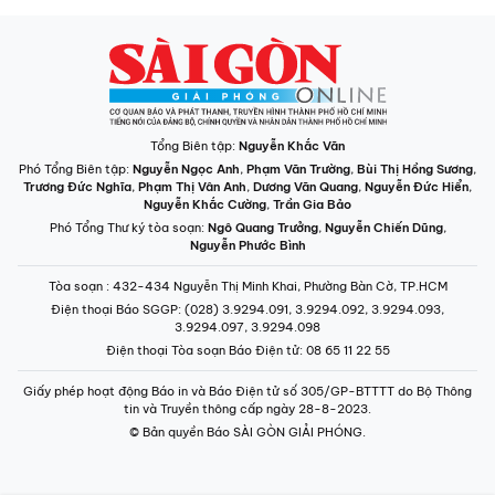
Tổng Biên tập:
Nguyễn Khắc Văn
Phó Tổng Biên tập:
Nguyễn Ngọc Anh
,
Phạm Văn Trường
,
Bùi Thị Hồng Sương
,
Trương Đức Nghĩa
,
Phạm Thị Vân Anh
,
Dương Văn Quang
,
Nguyễn Đức Hiển
,
Nguyễn Khắc Cường
,
Trần Gia Bảo
Phó Tổng Thư ký tòa soạn:
Ngô Quang Trưởng
,
Nguyễn Chiến Dũng
,
Nguyễn Phước Bình
Tòa soạn
: 432-434 Nguyễn Thị Minh Khai, Phường Bàn Cờ, TP.HCM
Điện thoại Báo SGGP
: (028) 3.9294.091, 3.9294.092, 3.9294.093,
3.9294.097, 3.9294.098
Điện thoại Tòa soạn Báo Điện tử
: 08 65 11 22 55
Giấy phép hoạt động Báo in và Báo Điện tử số 305/GP-BTTTT do Bộ Thông
tin và Truyền thông cấp ngày 28-8-2023.
© Bản quyền Báo SÀI GÒN GIẢI PHÓNG.