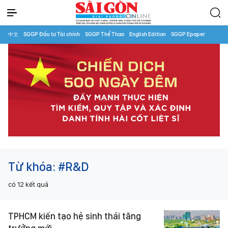
中文
SGGP Đầu tư Tài chính
SGGP Thể Thao
English Edition
SGGP Epaper
Từ khóa:
#R&D
có
12
kết quả
TPHCM kiến tạo hệ sinh thái tăng