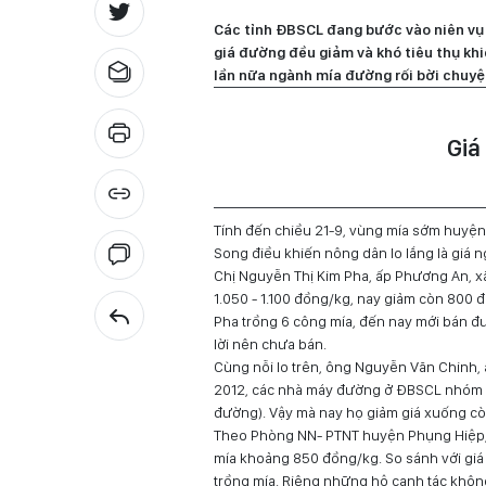
Các tỉnh ĐBSCL đang bước vào niên vụ 
giá đường đều giảm và khó tiêu thụ khi
lần nữa ngành mía đường rối bời chuyện
Giá
Tính đến chiều 21-9, vùng mía sớm huyện
Song điều khiến nông dân lo lắng là giá 
Chị Nguyễn Thị Kim Pha, ấp Phương An, x
1.050 - 1.100 đồng/kg, nay giảm còn 800 đ
Pha trồng 6 công mía, đến nay mới bán đượ
lời nên chưa bán.
Cùng nỗi lo trên, ông Nguyễn Văn Chinh, 
2012, các nhà máy đường ở ĐBSCL nhóm h
đường). Vậy mà nay họ giảm giá xuống cò
Theo Phòng NN- PTNT huyện Phụng Hiệp, n
mía khoảng 850 đồng/kg. So sánh với giá 
trồng mía. Riêng những hộ canh tác không 