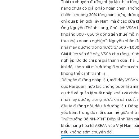
Thật ra chuyện đường nhập lậu thao túng 
năng chưa có giải pháp ngăn chặn. Thốn
chiếm khoảng 30% tổng sản lượng đường 
chỉ qua biên giới Tây Nam, mà ở các cửa 
Ông Nguyễn Thành Long, Chủ tịch VSSA bứ
khoảng 600 - 650 tỷ đồng tiền thuế mỗi n
thu nhập doanh nghiệp”. Nguyên nhân đườn
nhà máy đường trong nước từ 500 - 1.00
Giải thích vấn đề này, VSSA cho rằng, tr
nghiệp. Do đó chi phí giá thành của Thái
khi đó, sản xuất mía đường ở nước ta còn
không thể cạnh tranh lại.
Để ngăn đường nhập lậu, mới đây VSSA vừ
cục Hải quan) hợp tác chống buôn lậu mặ
cụ thể về quản lý xuất nhập khẩu và chốn
nhà máy đường trong nước khi sản xuất n
đâu là đường nội, đâu là đường lậu. Động 
yếu kém; trong đó mối quan hệ giữa nhà m
Thứ trưởng Bộ NN-PTNT Diệp Kỉnh Tần cản
khẩu hàng hóa từ ASEAN vào Việt Nam bằn
nếu không sớm chuyển đổi.