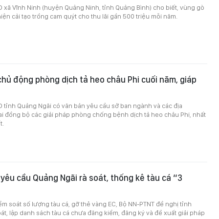
 xã Vĩnh Ninh (huyện Quảng Ninh, tỉnh Quảng Bình) cho biết, vùng gò
iện cải tạo trồng cam quýt cho thu lãi gần 500 triệu mỗi năm.
hủ động phòng dịch tả heo châu Phi cuối năm, giáp
D tỉnh Quảng Ngãi có văn bản yêu cầu sở ban ngành và các địa
i đồng bộ các giải pháp phòng chống bệnh dịch tả heo châu Phi, nhất
t.
êu cầu Quảng Ngãi rà soát, thống kê tàu cá “3
ểm soát số lượng tàu cá, gỡ thẻ vàng EC, Bộ NN-PTNT đề nghị tỉnh
át, lập danh sách tàu cá chưa đăng kiểm, đăng ký và đề xuất giải pháp