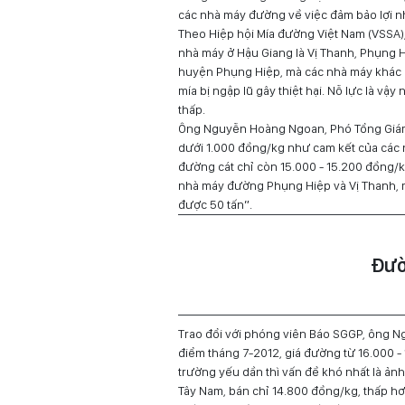
các nhà máy đường về việc đảm bảo lợi 
Theo Hiệp hội Mía đường Việt Nam (VSSA
nhà máy ở Hậu Giang là Vị Thanh, Phụng H
huyện Phụng Hiệp, mà các nhà máy khác 
mía bị ngập lũ gây thiệt hại. Nỗ lực là vậ
thấp.
Ông Nguyễn Hoàng Ngoan, Phó Tổng Giám 
dưới 1.000 đồng/kg như cam kết của các n
đường cát chỉ còn 15.000 - 15.200 đồng/k
nhà máy đường Phụng Hiệp và Vị Thanh, m
được 50 tấn”.
Đườ
Trao đổi với phóng viên Báo SGGP, ông N
điểm tháng 7-2012, giá đường từ 16.000 -
trường yếu dần thì vấn đề khó nhất là ản
Tây Nam, bán chỉ 14.800 đồng/kg, thấp h