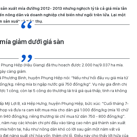
sản xuất mía đường 2012- 2013 nhưng nghịch lý là cả giá mía lẫn
ến nông dân và doanh nghiệp chế biến như ngồi trên lửa. Lại một
 sản xuất và tiêu thụ.
 mía giảm dưới giá sàn
 Phụng Hiệp (Hậu Giang) đã thu hoạch được 2.000 ha/9.037 ha mía.
ngày càng giảm.
ã Phương Bình, huyện Phụng Hiệp nói: “Nếu như hồi đầu vụ giá mía từ
ồng/kg; riêng mía bị ngập nước giá 750 đồng/kg”. Vụ này gia đình chị
c 1 công, còn lại 5 công do thương lái trả giá quá thấp, tính ra không
ấp Mỹ Lợi B, xã Hiệp Hưng, huyện Phụng Hiệp, bức xúc: “Cuối tháng 7-
ọp và đưa ra cam kết mua mía cho dân giá 1.000 đồng/kg (mía 10 chữ
n 940 đồng/kg, riêng thương lái chỉ mua từ dân 750 - 800 đồng/kg”.
ăm nay các khoản chi phí đầu vào tăng cao nên giá thành sản xuất
mía hiện tại, hầu như nông dân khó có lời sau gần một năm vất vả
đạt năng suất chỉ hòa vốn, thậm chí lỗ. Điều này cho thấy lời hứa của