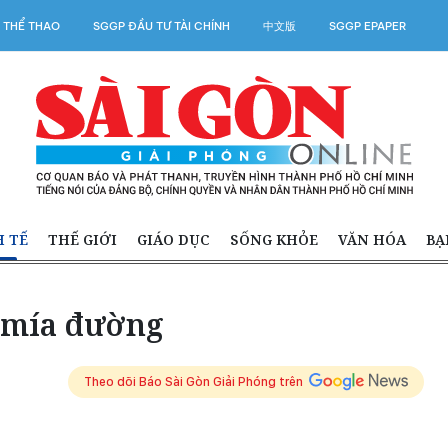
 THỂ THAO
SGGP ĐẦU TƯ TÀI CHÍNH
中文版
SGGP EPAPER
H TẾ
THẾ GIỚI
GIÁO DỤC
SỐNG KHỎE
VĂN HÓA
BẠ
t mía đường
Theo dõi Báo Sài Gòn Giải Phóng trên