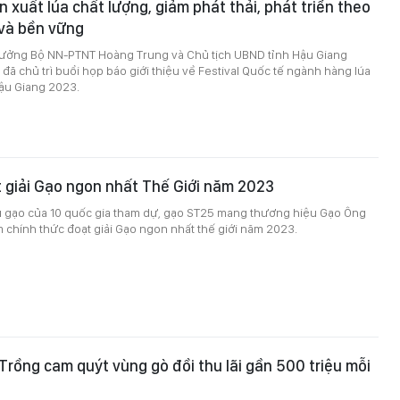
n xuất lúa chất lượng, giảm phát thải, phát triển theo
và bền vững
trưởng Bộ NN-PTNT Hoàng Trung và Chủ tịch UBND tỉnh Hậu Giang
ã chủ trì buổi họp báo giới thiệu về Festival Quốc tế ngành hàng lúa
Hậu Giang 2023.
 giải Gạo ngon nhất Thế Giới năm 2023
 gạo của 10 quốc gia tham dự, gạo ST25 mang thương hiệu Gạo Ông
 chính thức đoạt giải Gạo ngon nhất thế giới năm 2023.
Trồng cam quýt vùng gò đồi thu lãi gần 500 triệu mỗi