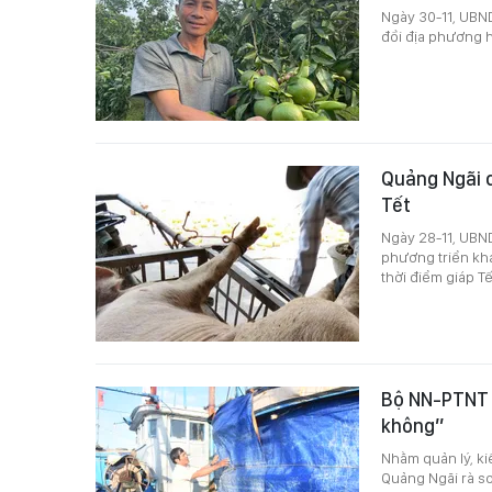
Ngày 30-11, UBND
đồi địa phương h
Quảng Ngãi c
Tết
Ngày 28-11, UBN
phương triển kha
thời điểm giáp Tế
Bộ NN-PTNT y
không”
Nhằm quản lý, ki
Quảng Ngãi rà so