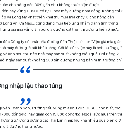
nhuận cho nông dân 30% gần như không thực hiện được.
), đến nay vùng ĐBSCL có 6/10 nhà máy đường hoạt động. Không chỉ 3
iệp và Long Mỹ Phát triển khai thu mua mía chạy lũ cho nông dân
ở Long An, Cà Mau… cũng đang mua tiếp ứng nhằm tránh tình trạng
y nhưng giá mía vẫn giảm bởi giá đường cát trên thị trường hiện ở mức
đốc Công ty cổ phần Mía đường Cần Thơ, chia sẻ: “Việc giá mía giảm
hà máy đường là bất khả kháng. Cốt lõi của việc này là ảnh hưởng giá
g và khó tiêu thụ nên nhà máy sản xuất không hiệu quả. Chỉ riêng 2
ỗi ngày sản xuất khoảng 500 tấn đường nhưng bán ra thị trường chỉ
ng nhập lậu thao túng
guyễn Thanh Sơn, Trưởng tiểu vùng mía khu vực ĐBSCL cho biết, thời
 17.000 đồng/kg, nay giảm còn 15.000 đồng/kg. Ngoài sức mua trên thị
h hưởng từ lượng đường cát Thái Lan nhập lậu khá nhiều qua biên giới
ơn giá đường trong nước.