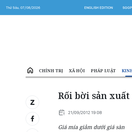
Thứ Sáu, 07/08/2026
ENGLISH EDITION
SGGP
CHÍNH TRỊ
XÃ HỘI
PHÁP LUẬT
KIN
Rối bời sản xuấ
21/09/2012 19:08
Giá mía giảm dưới giá sàn