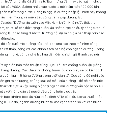
thị trường nội địa đã diễn ra từ lâu nhưng đến nay các ngành chức
g kê của VSSA, đường nhập vào nước ta mỗi năm hơn 400.000 tấn,
sản xuất trong nước. Đáng lo ngại là đường nhập lậu hiện nay không
khẩu miền Trung và miền Bắc cũng tràn ngập đường lậu.
c xúc: “Đường lậu tuồn vào Việt Nam khiến Nhà nước thất thu
ăm, chưa kể các đối tượng buôn lậu “né” được nhiều tỷ đồng từ thuế
g lậu thao túng được thị trường nội địa là do giá bán thấp hơn các
0 đồng/kg.
ình độ sản xuất mía đường của Thái Lan khá cao theo mô hình công
 Lan rất thấp, cộng với các chính sách bảo hộ cho ngành đường. Trong
 dạng nhỏ lẻ, công nghệ lạc hậu dẫn đến chi phí giá thành cao nên
a ký biên bản thỏa thuận cùng Cục Điều tra chống buôn lậu (Tổng
t hàng đường. Cục Điều tra chống buôn lậu cho biết, sẽ có kế hoạch
g buôn lậu mặt hàng đường trong thời gian tới. Cục cũng đề nghị các
ên ghi rõ số lượng, chủng loại, độ màu của đường… để dễ phân biệt
thái tích cực là vậy, song hiện tại ngành mía đường vẫn bộc lộ nhiều
áy với nông dân và người tiêu dùng luôn trục trặc.
h báo, không bao lâu nữa, Hiệp định AFTA có hiệu lực và thuế nhập
g 0. Lúc đó, ngành đường nước ta khó cạnh tranh so với các nước