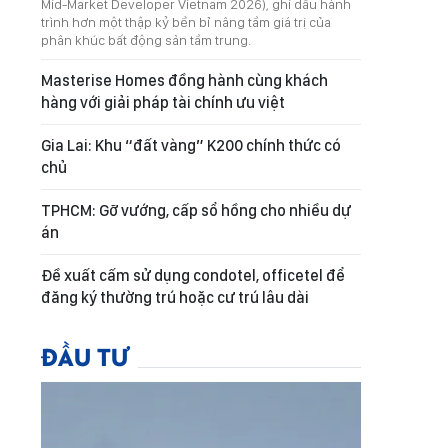
Mid-Market Developer Vietnam 2026), ghi dấu hành
trình hơn một thập kỷ bền bỉ nâng tầm giá trị của
phân khúc bất động sản tầm trung.
Masterise Homes đồng hành cùng khách
hàng với giải pháp tài chính ưu việt
Gia Lai: Khu “đất vàng” K200 chính thức có
chủ
TPHCM: Gỡ vướng, cấp sổ hồng cho nhiều dự
án
Đề xuất cấm sử dụng condotel, officetel để
đăng ký thường trú hoặc cư trú lâu dài
ĐẦU TƯ