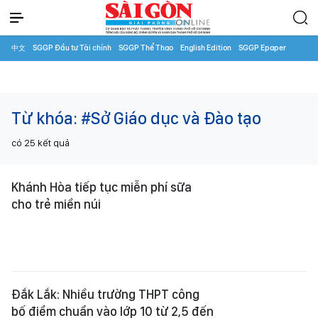
中文
SGGP Đầu tư Tài chính
SGGP Thể Thao
English Edition
SGGP Epaper
Từ khóa:
#Sở Giáo dục và Đào tạo
có
25
kết quả
Khánh Hòa tiếp tục miễn phí sữa
cho trẻ miền núi
Đắk Lắk: Nhiều trường THPT công
bố điểm chuẩn vào lớp 10 từ 2,5 đến