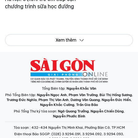
chương trình sữa học đường
Xem thêm
Tổng Biên tập:
Nguyễn Khắc Văn
Phó Tổng Biên tập:
Nguyễn Ngọc Anh
,
Phạm Văn Trường
,
Bùi Thị Hồng Sương
,
Trương Đức Nghĩa
,
Phạm Thị Vân Anh
,
Dương Văn Quang
,
Nguyễn Đức Hiển
,
Nguyễn Khắc Cường
,
Trần Gia Bảo
Phó Tổng Thư ký tòa soạn:
Ngô Quang Trưởng
,
Nguyễn Chiến Dũng
,
Nguyễn Phước Bình
Tòa soạn
: 432-434 Nguyễn Thị Minh Khai, Phường Bàn Cờ, TP.HCM
Điện thoại Báo SGGP
: (028) 3.9294.091, 3.9294.092, 3.9294.093,