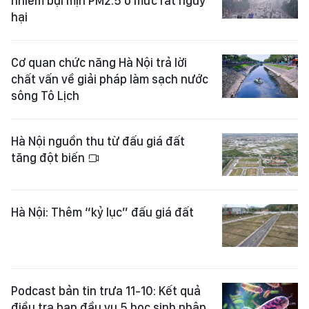
nhiễm bụi mịn PM2.5 ở mức rất nguy
hại
Cơ quan chức năng Hà Nội trả lời
chất vấn về giải pháp làm sạch nước
sông Tô Lịch
Hà Nội nguồn thu từ đấu giá đất
tăng đột biến
Hà Nội: Thêm “kỷ lục” đấu giá đất
Podcast bản tin trưa 11-10: Kết quả
điều tra ban đầu vụ 5 học sinh nhập