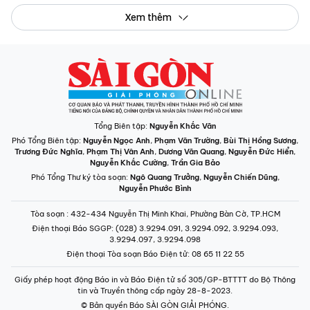
Xem thêm
Tổng Biên tập:
Nguyễn Khắc Văn
Phó Tổng Biên tập:
Nguyễn Ngọc Anh
,
Phạm Văn Trường
,
Bùi Thị Hồng Sương
,
Trương Đức Nghĩa
,
Phạm Thị Vân Anh
,
Dương Văn Quang
,
Nguyễn Đức Hiển
,
Nguyễn Khắc Cường
,
Trần Gia Bảo
Phó Tổng Thư ký tòa soạn:
Ngô Quang Trưởng
,
Nguyễn Chiến Dũng
,
Nguyễn Phước Bình
Tòa soạn
: 432-434 Nguyễn Thị Minh Khai, Phường Bàn Cờ, TP.HCM
Điện thoại Báo SGGP
: (028) 3.9294.091, 3.9294.092, 3.9294.093,
3.9294.097, 3.9294.098
Điện thoại Tòa soạn Báo Điện tử
: 08 65 11 22 55
Giấy phép hoạt động Báo in và Báo Điện tử số 305/GP-BTTTT do Bộ Thông
tin và Truyền thông cấp ngày 28-8-2023.
© Bản quyền Báo SÀI GÒN GIẢI PHÓNG.