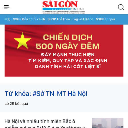
中文
SGGP Đầu tư Tài chính
SGGP Thể Thao
English Edition
SGGP Epaper
Từ khóa:
#Sở TN-MT Hà Nội
có
25
kết quả
Hà Nội và nhiều tỉnh miền Bắc ô