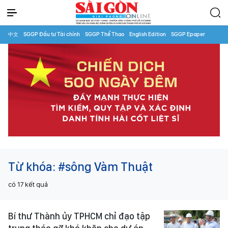
中文
SGGP Đầu tư Tài chính
SGGP Thể Thao
English Edition
SGGP Epaper
Từ khóa:
#sông Vàm Thuật
có
17
kết quả
Bí thư Thành ủy TPHCM chỉ đạo tập