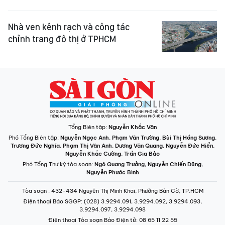
Nhà ven kênh rạch và công tác
chỉnh trang đô thị ở TPHCM
Tổng Biên tập:
Nguyễn Khắc Văn
Phó Tổng Biên tập:
Nguyễn Ngọc Anh
,
Phạm Văn Trường
,
Bùi Thị Hồng Sương
,
Trương Đức Nghĩa
,
Phạm Thị Vân Anh
,
Dương Văn Quang
,
Nguyễn Đức Hiển
,
Nguyễn Khắc Cường
,
Trần Gia Bảo
Phó Tổng Thư ký tòa soạn:
Ngô Quang Trưởng
,
Nguyễn Chiến Dũng
,
Nguyễn Phước Bình
Tòa soạn
: 432-434 Nguyễn Thị Minh Khai, Phường Bàn Cờ, TP.HCM
Điện thoại Báo SGGP
: (028) 3.9294.091, 3.9294.092, 3.9294.093,
3.9294.097, 3.9294.098
Điện thoại Tòa soạn Báo Điện tử
: 08 65 11 22 55