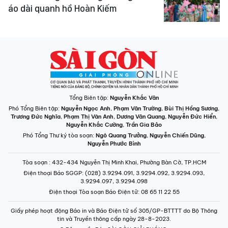
áo dài quanh hồ Hoàn Kiếm
Tổng Biên tập:
Nguyễn Khắc Văn
Phó Tổng Biên tập:
Nguyễn Ngọc Anh
,
Phạm Văn Trường
,
Bùi Thị Hồng Sương
,
Trương Đức Nghĩa
,
Phạm Thị Vân Anh
,
Dương Văn Quang
,
Nguyễn Đức Hiển
,
Nguyễn Khắc Cường
,
Trần Gia Bảo
Phó Tổng Thư ký tòa soạn:
Ngô Quang Trưởng
,
Nguyễn Chiến Dũng
,
Nguyễn Phước Bình
Tòa soạn
: 432-434 Nguyễn Thị Minh Khai, Phường Bàn Cờ, TP.HCM
Điện thoại Báo SGGP
: (028) 3.9294.091, 3.9294.092, 3.9294.093,
3.9294.097, 3.9294.098
Điện thoại Tòa soạn Báo Điện tử
: 08 65 11 22 55
Giấy phép hoạt động Báo in và Báo Điện tử số 305/GP-BTTTT do Bộ Thông
tin và Truyền thông cấp ngày 28-8-2023.