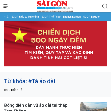
中文
SGGP Đầu tư Tài chính
SGGP Thể Thao
English Edition
SGGP Epaper
Từ khóa:
#Tà áo dài
có
9
kết quả
Đồng diễn dân vũ áo dài tại tháp