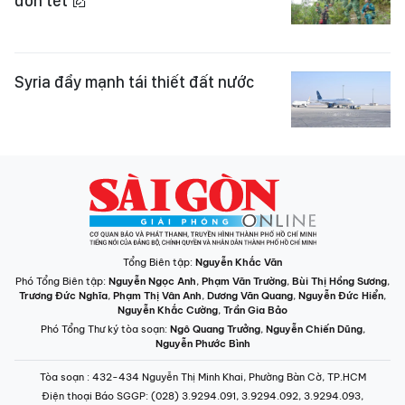
đón tết
Syria đẩy mạnh tái thiết đất nước
Tổng Biên tập:
Nguyễn Khắc Văn
Phó Tổng Biên tập:
Nguyễn Ngọc Anh
,
Phạm Văn Trường
,
Bùi Thị Hồng Sương
,
Trương Đức Nghĩa
,
Phạm Thị Vân Anh
,
Dương Văn Quang
,
Nguyễn Đức Hiển
,
Nguyễn Khắc Cường
,
Trần Gia Bảo
Phó Tổng Thư ký tòa soạn:
Ngô Quang Trưởng
,
Nguyễn Chiến Dũng
,
Nguyễn Phước Bình
Tòa soạn
: 432-434 Nguyễn Thị Minh Khai, Phường Bàn Cờ, TP.HCM
Điện thoại Báo SGGP
: (028) 3.9294.091, 3.9294.092, 3.9294.093,