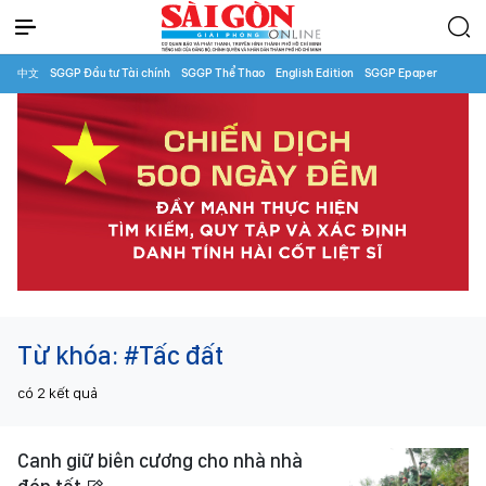
中文
SGGP Đầu tư Tài chính
SGGP Thể Thao
English Edition
SGGP Epaper
Từ khóa:
#Tấc đất
có
2
kết quả
Canh giữ biên cương cho nhà nhà