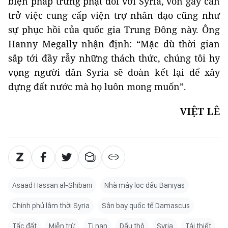
biện pháp trừng phạt đối với Syria, vốn gây cản
trở việc cung cấp viện trợ nhân đạo cũng như
sự phục hồi của quốc gia Trung Đông này. Ông
Hanny Megally nhận định: “Mặc dù thời gian
sắp tới đầy rẫy những thách thức, chúng tôi hy
vọng người dân Syria sẽ đoàn kết lại để xây
dựng đất nước mà họ luôn mong muốn”.
VIỆT LÊ
Asaad Hassan al-Shibani
Nhà máy lọc dầu Baniyas
Chính phủ lâm thời Syria
Sân bay quốc tế Damascus
Tấc đất
Miễn trừ
Tị nạn
Dầu thô
Syria
Tái thiết