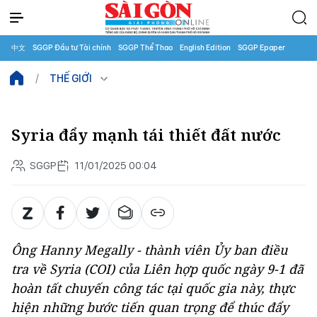
中文
SGGP Đầu tư Tài chính
SGGP Thể Thao
English Edition
SGGP Epaper
THẾ GIỚI
Syria đẩy mạnh tái thiết đất nước
SGGP
11/01/2025 00:04
Ông Hanny Megally - thành viên Ủy ban điều
tra về Syria (COI) của Liên hợp quốc ngày 9-1 đã
hoàn tất chuyến công tác tại quốc gia này, thực
hiện những bước tiến quan trọng để thúc đẩy