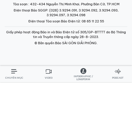
Tòa soạn
: 432-434 Nguyễn Thị Minh Khai, Phường Bàn Cờ, TP.HCM
Điện thoại Báo SGGP
: (028) 3.9294.091, 3.9294.092, 3.9294.093,
3.9294.097, 3.9294.098
Điện thoại Tòa soạn Báo Điện tử
: 08 65 11 22 55
Giấy phép hoạt động Báo in và Báo Điện tử số 305/GP-BTTTT do Bộ Thông
tin và Truyền thông cấp ngày 28-8-2023.
© Bản quyền Báo SÀI GÒN GIẢI PHÓNG.
INFOGRAPHIC /
CHUYÊN MỤC
VIDEO
PODCAST
LONGFORM