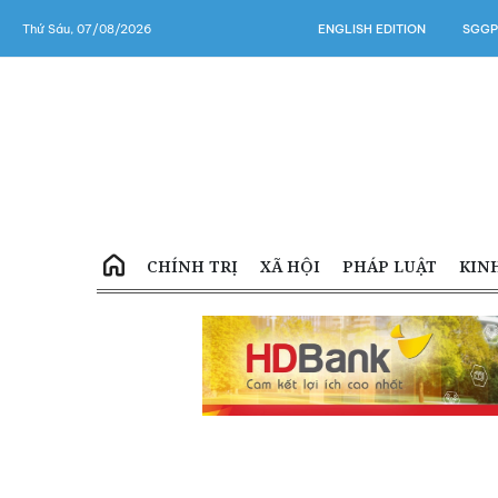
Thứ Sáu, 07/08/2026
ENGLISH EDITION
SGGP
CHÍNH TRỊ
XÃ HỘI
PHÁP LUẬT
KIN