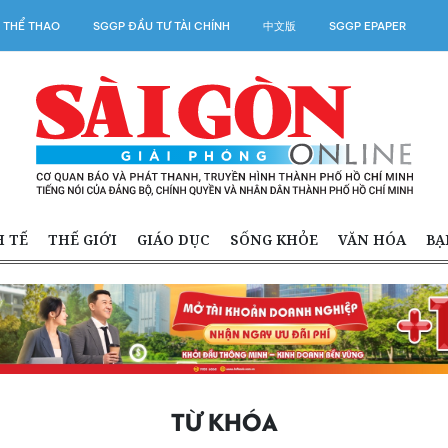
 THỂ THAO
SGGP ĐẦU TƯ TÀI CHÍNH
中文版
SGGP EPAPER
H TẾ
THẾ GIỚI
GIÁO DỤC
SỐNG KHỎE
VĂN HÓA
BẠ
TỪ KHÓA