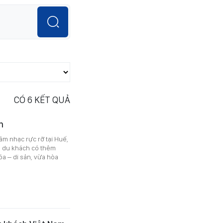
CÓ
6
KẾT QUẢ
n
âm nhạc rực rỡ tại Huế,
i, du khách có thêm
óa – di sản, vừa hòa