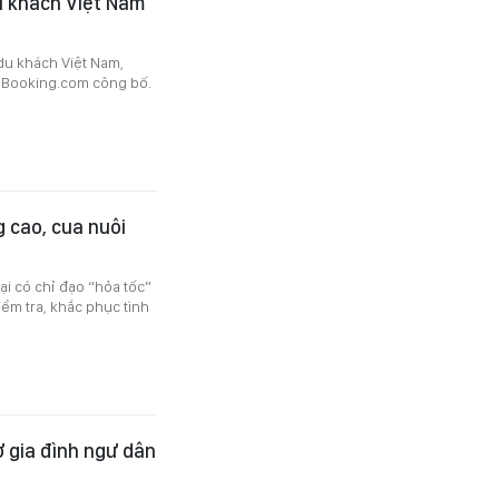
u khách Việt Nam
du khách Việt Nam,
o Booking.com công bố.
g cao, cua nuôi
i có chỉ đạo “hỏa tốc”
m tra, khắc phục tình
ợ gia đình ngư dân