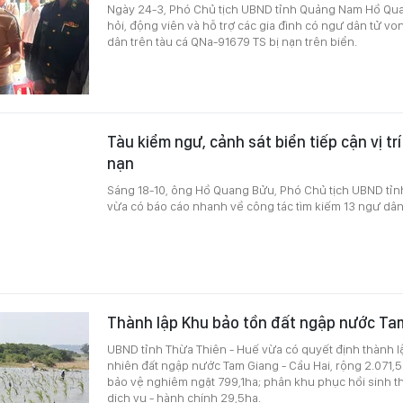
Ngày 24-3, Phó Chủ tịch UBND tỉnh Quảng Nam Hồ Qu
hỏi, động viên và hỗ trợ các gia đình có ngư dân tử vo
dân trên tàu cá QNa-91679 TS bị nạn trên biển.
Tàu kiểm ngư, cảnh sát biển tiếp cận vị t
nạn
Sáng 18-10, ông Hồ Quang Bửu, Phó Chủ tịch UBND tỉn
vừa có báo cáo nhanh về công tác tìm kiếm 13 ngư dân 
Thành lập Khu bảo tồn đất ngập nước Tam
UBND tỉnh Thừa Thiên - Huế vừa có quyết định thành l
nhiên đất ngập nước Tam Giang - Cầu Hai, rộng 2.071,
bảo vệ nghiêm ngặt 799,1ha; phân khu phục hồi sinh th
dịch vụ - hành chính 29,5ha.