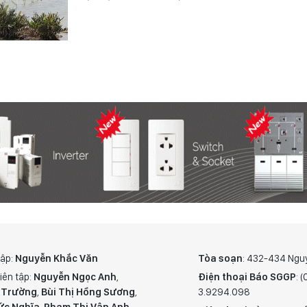
tập:
Nguyễn Khắc Văn
Tòa soạn
: 432-434 Ngu
iên tập:
Nguyễn Ngọc Anh
,
Điện thoại Báo SGGP
: 
 Trường
,
Bùi Thị Hồng Sương
,
3.9294.098
ức Nghĩa
,
Phạm Thị Vân Anh
,