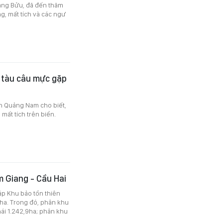
ang Bửu, đã đến thăm
ng, mất tích và các ngư
rí tàu câu mực gặp
h Quảng Nam cho biết,
mất tích trên biển.
 Giang - Cầu Hai
ập Khu bảo tồn thiên
5ha. Trong đó, phân khu
ái 1.242,9ha; phân khu