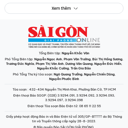
Xem thêm
Tổng Biên tập:
Nguyễn Khắc Văn
Phó Tổng Biên tập:
Nguyễn Ngọc Anh
,
Phạm Văn Trường
,
Bùi Thị Hồng Sương
,
Trương Đức Nghĩa
,
Phạm Thị Vân Anh
,
Dương Văn Quang
,
Nguyễn Đức Hiển
,
Nguyễn Khắc Cường
,
Trần Gia Bảo
Phó Tổng Thư ký tòa soạn:
Ngô Quang Trưởng
,
Nguyễn Chiến Dũng
,
Nguyễn Phước Bình
Tòa soạn
: 432-434 Nguyễn Thị Minh Khai, Phường Bàn Cờ, TP.HCM
Điện thoại Báo SGGP
: (028) 3.9294.091, 3.9294.092, 3.9294.093,
3.9294.097, 3.9294.098
Điện thoại Tòa soạn Báo Điện tử
: 08 65 11 22 55
Giấy phép hoạt động Báo in và Báo Điện tử số 305/GP-BTTTT do Bộ Thông
tin và Truyền thông cấp ngày 28-8-2023.
© Bản quyền Báo SÀI GÒN GIẢI PHÓNG.