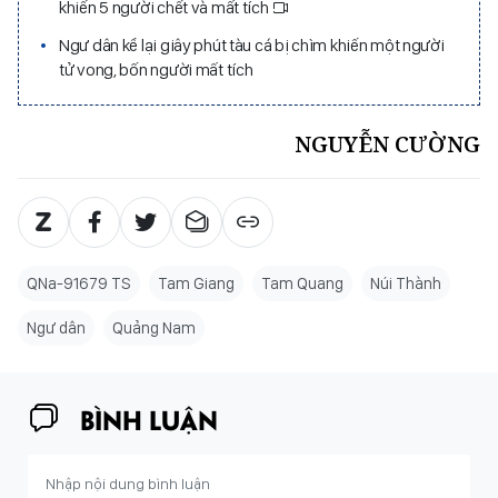
khiến 5 người chết và mất tích
Ngư dân kể lại giây phút tàu cá bị chìm khiến một người
tử vong, bốn người mất tích
NGUYỄN CƯỜNG
QNa-91679 TS
Tam Giang
Tam Quang
Núi Thành
Ngư dân
Quảng Nam
BÌNH LUẬN