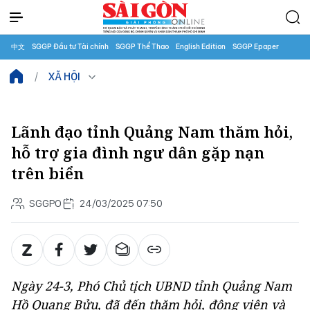
中文
SGGP Đầu tư Tài chính
SGGP Thể Thao
English Edition
SGGP Epaper
XÃ HỘI
Lãnh đạo tỉnh Quảng Nam thăm hỏi,
hỗ trợ gia đình ngư dân gặp nạn
trên biển
SGGPO
24/03/2025 07:50
Ngày 24-3, Phó Chủ tịch UBND tỉnh Quảng Nam
Hồ Quang Bửu, đã đến thăm hỏi, động viên và