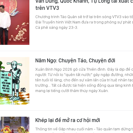
Vân Dung, Quốc Khánh, Tự Long tái xuất
trên VTV3
Chương trình Táo Quân sẽ trở lại trên sóng VTV3 vào tố
Đài Truyền hình Việt Nam đưa ra trong phóng sự phát 
Cà phê sáng ngày 23-3.
Năm Ngọ: Chuyện Táo, Chuyện đời
Xuân Bính Ngọ 2026 gõ cửa Thiên đình. Đây là dịp để c
người: Từ nỗi lo "quên tắt nước" gây ngập đường, nhữ
tên tuổi lố lăng, cho đến sự xâm lấn của trí tuệ nhân 
trường... Tất cả được tái hiện sống động qua lăng kính
mang lại tiếng cười thâm thúy ngày Xuân.
Khép lại để mở ra cơ hội mới
Thông tin về Gặp nhau cuối năm - Táo quân tạm dừng 