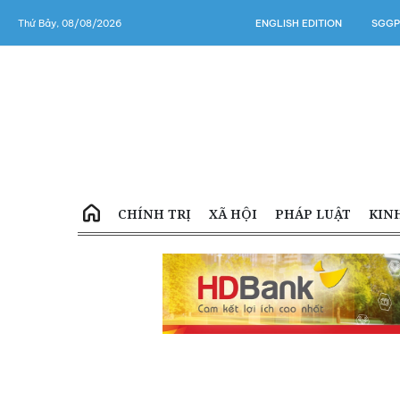
Thứ Bảy, 08/08/2026
ENGLISH EDITION
SGGP
CHÍNH TRỊ
XÃ HỘI
PHÁP LUẬT
KIN