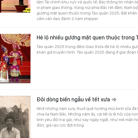
tâm Tài chính khu vực và quốc tế; Bác thông tin nhận 
vi phạm giao thông; Vùng núi phía Bắc rét đậm, Nam bộ
gương mặt quen thuộc trong Táo quân 2025; Bắt khẩn
cầm cán dao đánh 2 nam shipper.
Hé lộ nhiều gương mặt quen thuộc trong
Táo quân 2025 trong đêm Giao thừa đã hé lộ nhiều gư
khán giả truyền hình. Táo quân 2025 đang ở giai đoạn l
Đôi dòng biền ngẫu về tết xưa
Nhớ những năm xưa, thuở quê hương mùi binh lửa đã t
chia lìa Nam Bắc. Những năm ấy, cái tết là lễ hội của 
tình yêu đôi trai gái, như say ngây ngất, như mê mẩn 
đón, già rạo rực đợi trông.