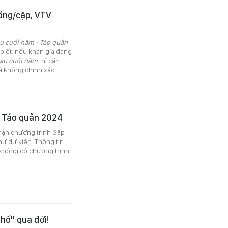
ồng/cặp, VTV
u cuối năm - Táo quân
biết, nếu khán giả đang
au cuối năm
thì cần
là không chính xác.
ề Táo quân 2024
nhận chương trình Gặp
ư dự kiến. Thông tin
 không có chương trình
hố" qua đời!