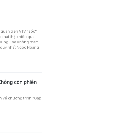
 quân trên VTV “sốc”
n hai thập niên qua
Dung... sẽ không tham
ại duy nhất Ngọc Hoàng
Không còn phiên
in về chương trình “Gặp