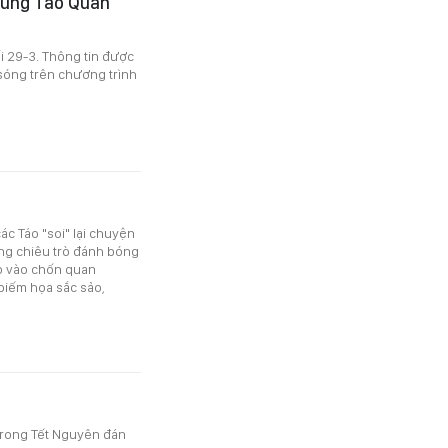
 cùng Táo Quân
i 29-3. Thông tin được
sóng trên chương trình
ác Táo "soi" lại chuyện
ng chiêu trò đánh bóng
tạo vào chốn quan
 biếm họa sắc sảo,
trong Tết Nguyên đán