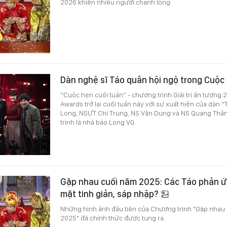
2026 khiến nhiều người chạnh lòng.
Dàn nghệ sĩ Táo quân hội ngộ trong Cuộc
“Cuộc hẹn cuối tuần” - chương trình Giải trí ấn tượng 2 
Awards trở lại cuối tuần này với sự xuất hiện của dàn
Long, NSƯT Chí Trung, NS Vân Dung và NS Quang Thắ
trình là nhà báo Long Vũ.
Gặp nhau cuối năm 2025: Các Táo phản ứn
mặt tinh giản, sáp nhập?
Những hình ảnh đầu tiên của Chương trình "Gặp nhau 
2025" đã chính thức được tung ra.