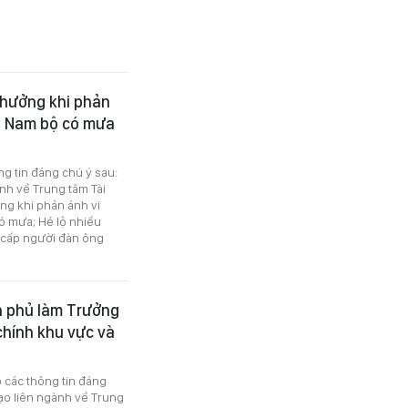
 thưởng khi phản
m, Nam bộ có mưa
ng tin đáng chú ý sau:
nh về Trung tâm Tài
ởng khi phản ánh vi
ó mưa; Hé lộ nhiều
 cấp người đàn ông
h phủ làm Trưởng
chính khu vực và
ó các thông tin đáng
ạo liên ngành về Trung