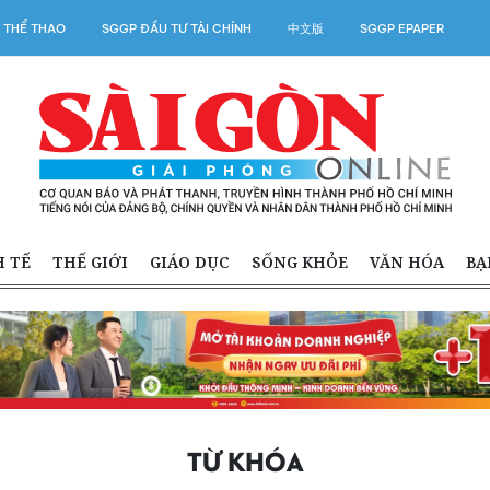
 THỂ THAO
SGGP ĐẦU TƯ TÀI CHÍNH
中文版
SGGP EPAPER
H TẾ
THẾ GIỚI
GIÁO DỤC
SỐNG KHỎE
VĂN HÓA
BẠ
TỪ KHÓA