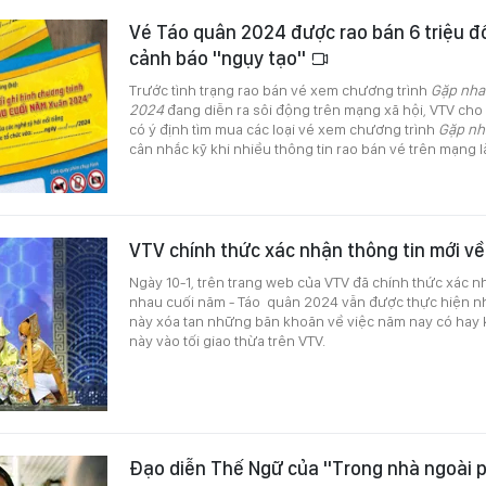
Vé Táo quân 2024 được rao bán 6 triệu đ
cảnh báo "ngụy tạo"
Trước tình trạng rao bán vé xem chương trình
Gặp nha
2024
đang diễn ra sôi động trên mạng xã hội, VTV cho 
có ý định tìm mua các loại vé xem chương trình
Gặp nh
cân nhắc kỹ khi nhiều thông tin rao bán vé trên mạng 
VTV chính thức xác nhận thông tin mới v
Ngày 10-1, trên trang web của VTV đã chính thức xác 
nhau cuối năm - Táo quân 2024 vẫn được thực hiện nh
này xóa tan những băn khoăn về việc năm nay có hay
này vào tối giao thừa trên VTV.
Đạo diễn Thế Ngữ của "Trong nhà ngoài p