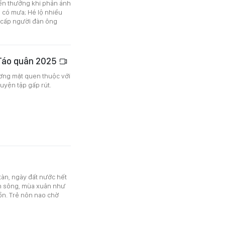
tiền thưởng khi phản ánh
 có mưa; Hé lộ nhiều
 cấp người đàn ông
 Táo quân 2025
ơng mặt quen thuộc với
uyện tập gấp rút.
àn, ngày đất nước hết
non sông, mùa xuân như
hồn. Trẻ nôn nao chờ