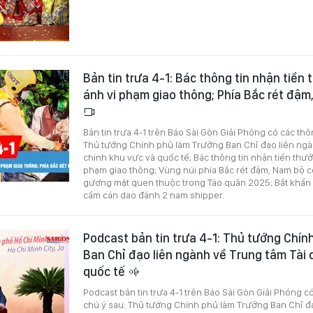
Bản tin trưa 4-1: Bác thông tin nhận tiền
ánh vi phạm giao thông; Phía Bắc rét đậ
Bản tin trưa 4-1 trên Báo Sài Gòn Giải Phóng có các thô
Thủ tướng Chính phủ làm Trưởng Ban Chỉ đạo liên ngà
chính khu vực và quốc tế; Bác thông tin nhận tiền thư
phạm giao thông; Vùng núi phía Bắc rét đậm, Nam bộ c
gương mặt quen thuộc trong Táo quân 2025; Bắt khẩn
cầm cán dao đánh 2 nam shipper.
Podcast bản tin trưa 4-1: Thủ tướng Chín
Ban Chỉ đạo liên ngành về Trung tâm Tài 
quốc tế
Podcast bản tin trưa 4-1 trên Báo Sài Gòn Giải Phóng c
chú ý sau: Thủ tướng Chính phủ làm Trưởng Ban Chỉ đ