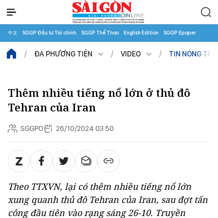
中文
SGGP Đầu tư Tài chính
SGGP Thể Thao
English Edition
SGGP Epaper
ĐA PHƯƠNG TIỆN
VIDEO
TIN NÓNG TR
Thêm nhiều tiếng nổ lớn ở thủ đô
Tehran của Iran
SGGPO
26/10/2024 03:50
Theo TTXVN, lại có thêm nhiều tiếng nổ lớn
xung quanh thủ đô Tehran của Iran, sau đợt tấn
công đầu tiên vào rạng sáng 26-10. Truyền