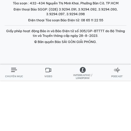
Tòa soạn
: 432-434 Nguyễn Thị Minh Khai, Phường Bàn Cờ, TP.HCM
Điện thoại Báo SGGP
: (028) 3.9294.091, 3.9294.092, 3.9294.093,
3.9294.097, 3.9294.098
Điện thoại Tòa soạn Báo Điện tử
: 08 65 11 22 55
Giấy phép hoạt động Báo in và Báo Điện tử số 305/GP-BTTTT do Bộ Thông
tin và Truyền thông cấp ngày 28-8-2023.
© Bản quyền Báo SÀI GÒN GIẢI PHÓNG.
INFOGRAPHIC /
CHUYÊN MỤC
VIDEO
PODCAST
LONGFORM