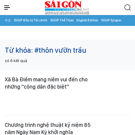
中文
SGGP Đầu tư Tài chính
SGGP Thể Thao
English Edition
SGGP Epaper
Từ khóa:
#thôn vườn trầu
có
6
kết quả
Xã Bà Điểm mang niềm vui đến cho
những "công dân đặc biệt"
Chương trình nghệ thuật kỷ niệm 85
năm Ngày Nam Kỳ khởi nghĩa