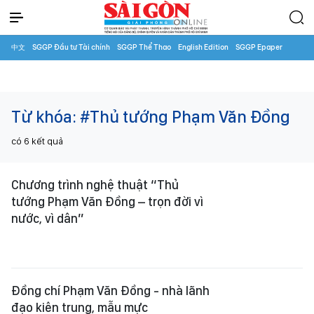
中文
SGGP Đầu tư Tài chính
SGGP Thể Thao
English Edition
SGGP Epaper
Từ khóa:
#Thủ tướng Phạm Văn Đồng
có
6
kết quả
Chương trình nghệ thuật “Thủ
tướng Phạm Văn Đồng – trọn đời vì
nước, vì dân”
Đồng chí Phạm Văn Đồng - nhà lãnh
đạo kiên trung, mẫu mực