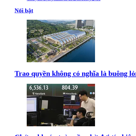
Nổi bật
Trao quyền không có nghĩa là buông l