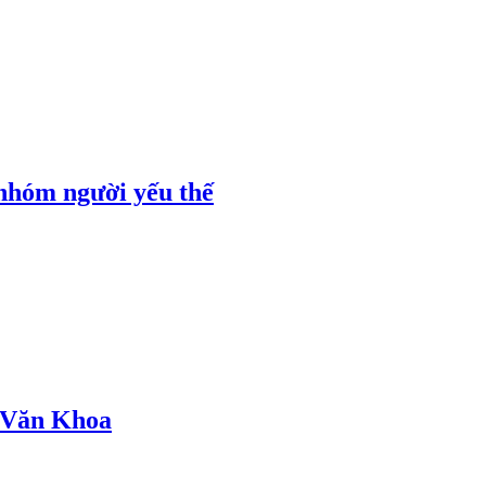
 nhóm người yếu thế
ồ Văn Khoa