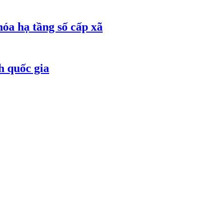
óa hạ tầng số cấp xã
h quốc gia