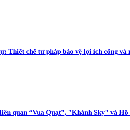
ự: Thiết chế tư pháp bảo vệ lợi ích công và
n liên quan “Vua Quạt”, "Khánh Sky" và H