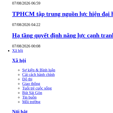
07/08/2026 06:59
TPHCM tập trung nguồn lực hiện đại h
07/08/2026 04:22
Hạ tầng quyết định năng lực cạnh tran
07/08/2026 00:08
Xã hội
Xã hội
Sự kiện & Bình luận
Cải cách hành chính
Đô thị
Giao thông
Tuổi trẻ cuộc sống
Bút Sài Gòn
Tin buồn
Môi trường
Nổi bật