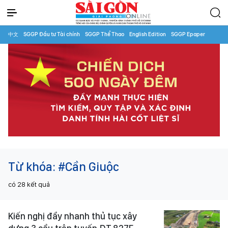
中文
SGGP Đầu tư Tài chính
SGGP Thể Thao
English Edition
SGGP Epaper
Từ khóa:
#Cần Giuộc
có
28
kết quả
Kiến nghị đẩy nhanh thủ tục xây