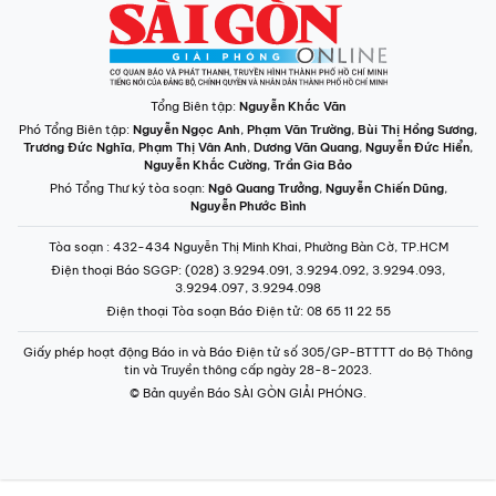
Tổng Biên tập:
Nguyễn Khắc Văn
Phó Tổng Biên tập:
Nguyễn Ngọc Anh
,
Phạm Văn Trường
,
Bùi Thị Hồng Sương
,
Trương Đức Nghĩa
,
Phạm Thị Vân Anh
,
Dương Văn Quang
,
Nguyễn Đức Hiển
,
Nguyễn Khắc Cường
,
Trần Gia Bảo
Phó Tổng Thư ký tòa soạn:
Ngô Quang Trưởng
,
Nguyễn Chiến Dũng
,
Nguyễn Phước Bình
Tòa soạn
: 432-434 Nguyễn Thị Minh Khai, Phường Bàn Cờ, TP.HCM
Điện thoại Báo SGGP
: (028) 3.9294.091, 3.9294.092, 3.9294.093,
3.9294.097, 3.9294.098
Điện thoại Tòa soạn Báo Điện tử
: 08 65 11 22 55
Giấy phép hoạt động Báo in và Báo Điện tử số 305/GP-BTTTT do Bộ Thông
tin và Truyền thông cấp ngày 28-8-2023.
© Bản quyền Báo SÀI GÒN GIẢI PHÓNG.