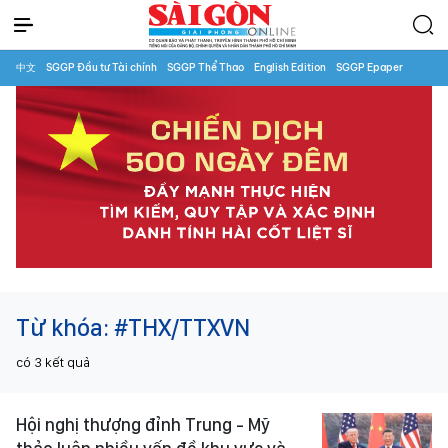
中文
SGGP Đầu tư Tài chính
SGGP Thể Thao
English Edition
SGGP Epaper
Từ khóa:
#THX/TTXVN
có
3
kết quả
Hội nghị thượng đỉnh Trung - Mỹ