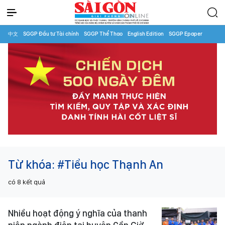
中文
SGGP Đầu tư Tài chính
SGGP Thể Thao
English Edition
SGGP Epaper
Từ khóa:
#Tiểu học Thạnh An
có
8
kết quả
Nhiều hoạt động ý nghĩa của thanh