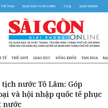
 THỂ THAO
SGGP ĐẦU TƯ TÀI CHÍNH
中文版
SGGP EPAPER
H TẾ
THẾ GIỚI
GIÁO DỤC
SỐNG KHỎE
VĂN HÓA
BẠ
 tịch nước Tô Lâm: Góp
ại và hội nhập quốc tế phục
t nước