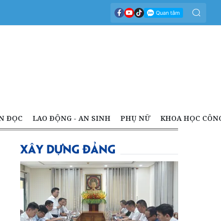
N ĐỌC
LAO ĐỘNG - AN SINH
PHỤ NỮ
KHOA HỌC CÔN
XÂY DỰNG ĐẢNG