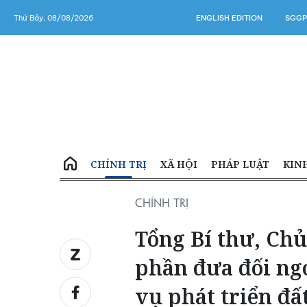
Thứ Bảy, 08/08/2026
ENGLISH EDITION
SGGP
CHÍNH TRỊ
XÃ HỘI
PHÁP LUẬT
KIN
CHÍNH TRỊ
Tổng Bí thư, Chủ
phần đưa đối ngo
vụ phát triển đấ