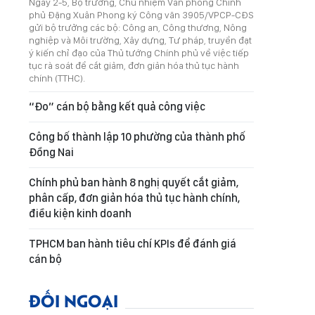
Ngày 2-5, Bộ trưởng, Chủ nhiệm Văn phòng Chính
phủ Đặng Xuân Phong ký Công văn 3905/VPCP-CĐS
gửi bộ trưởng các bộ: Công an, Công thương, Nông
nghiệp và Môi trường, Xây dựng, Tư pháp, truyền đạt
ý kiến chỉ đạo của Thủ tướng Chính phủ về việc tiếp
tục rà soát để cắt giảm, đơn giản hóa thủ tục hành
chính (TTHC).
“Đo” cán bộ bằng kết quả công việc
Công bố thành lập 10 phường của thành phố
Đồng Nai
Chính phủ ban hành 8 nghị quyết cắt giảm,
phân cấp, đơn giản hóa thủ tục hành chính,
điều kiện kinh doanh
TPHCM ban hành tiêu chí KPIs để đánh giá
cán bộ
ĐỐI NGOẠI