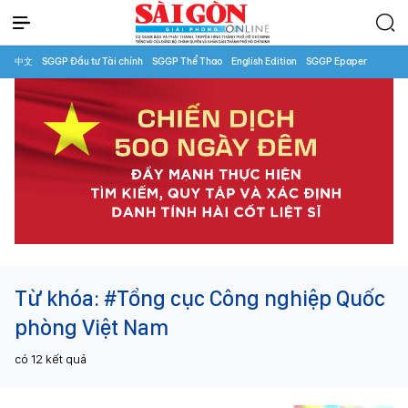
中文
SGGP Đầu tư Tài chính
SGGP Thể Thao
English Edition
SGGP Epaper
Từ khóa:
#Tổng cục Công nghiệp Quốc
phòng Việt Nam
có
12
kết quả