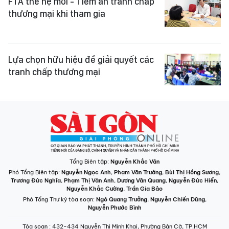
FTA thế hệ mới - Tiềm ẩn tranh chấp
thương mại khi tham gia
Lựa chọn hữu hiệu để giải quyết các
tranh chấp thương mại
Tổng Biên tập:
Nguyễn Khắc Văn
Phó Tổng Biên tập:
Nguyễn Ngọc Anh
,
Phạm Văn Trường
,
Bùi Thị Hồng Sương
,
Trương Đức Nghĩa
,
Phạm Thị Vân Anh
,
Dương Văn Quang
,
Nguyễn Đức Hiển
,
Nguyễn Khắc Cường
,
Trần Gia Bảo
Phó Tổng Thư ký tòa soạn:
Ngô Quang Trưởng
,
Nguyễn Chiến Dũng
,
Nguyễn Phước Bình
Tòa soạn
: 432-434 Nguyễn Thị Minh Khai, Phường Bàn Cờ, TP.HCM