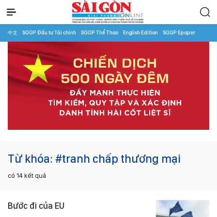
中文
SGGP Đầu tư Tài chính
SGGP Thể Thao
English Edition
SGGP Epaper
Từ khóa:
#tranh chấp thương mại
có
14
kết quả
Bước đi của EU