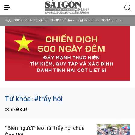
中文
SGGP Đầu tư Tài chính
SGGP Thể Thao
English Edition
SGGP Epaper
Từ khóa:
#trẩy hội
có
2
kết quả
“Biển người” leo núi trẩy hội chùa