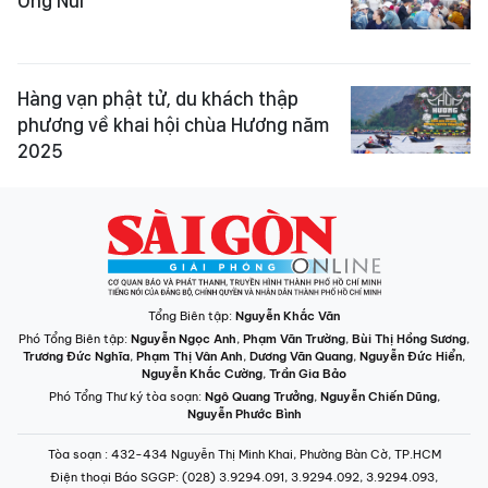
Ông Núi
Hàng vạn phật tử, du khách thập
phương về khai hội chùa Hương năm
2025
Tổng Biên tập:
Nguyễn Khắc Văn
Phó Tổng Biên tập:
Nguyễn Ngọc Anh
,
Phạm Văn Trường
,
Bùi Thị Hồng Sương
,
Trương Đức Nghĩa
,
Phạm Thị Vân Anh
,
Dương Văn Quang
,
Nguyễn Đức Hiển
,
Nguyễn Khắc Cường
,
Trần Gia Bảo
Phó Tổng Thư ký tòa soạn:
Ngô Quang Trưởng
,
Nguyễn Chiến Dũng
,
Nguyễn Phước Bình
Tòa soạn
: 432-434 Nguyễn Thị Minh Khai, Phường Bàn Cờ, TP.HCM
Điện thoại Báo SGGP
: (028) 3.9294.091, 3.9294.092, 3.9294.093,