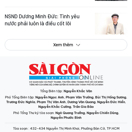
NSND Dương Minh Đức: Tình yêu
nước phải luôn là điều cốt lõi
Xem thêm
Tổng Biên tập:
Nguyễn Khắc Văn
Phó Tổng Biên tập:
Nguyễn Ngọc Anh
,
Phạm Văn Trường
,
Bùi Thị Hồng Sương
,
Trương Đức Nghĩa
,
Phạm Thị Vân Anh
,
Dương Văn Quang
,
Nguyễn Đức Hiển
,
Nguyễn Khắc Cường
,
Trần Gia Bảo
Phó Tổng Thư ký tòa soạn:
Ngô Quang Trưởng
,
Nguyễn Chiến Dũng
,
Nguyễn Phước Bình
Tòa soạn
: 432-434 Nguyễn Thị Minh Khai, Phường Bàn Cờ, TP.HCM