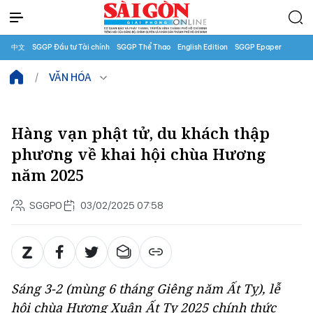
中文
SGGP Đầu tư Tài chính
SGGP Thể Thao
English Edition
SGGP Epaper
VĂN HÓA
Hàng vạn phật tử, du khách thập
phương về khai hội chùa Hương
năm 2025
SGGPO
03/02/2025 07:58
Sáng 3-2 (mùng 6 tháng Giêng năm Ất Tỵ), lễ
hội chùa Hương Xuân Ất Tỵ 2025 chính thức