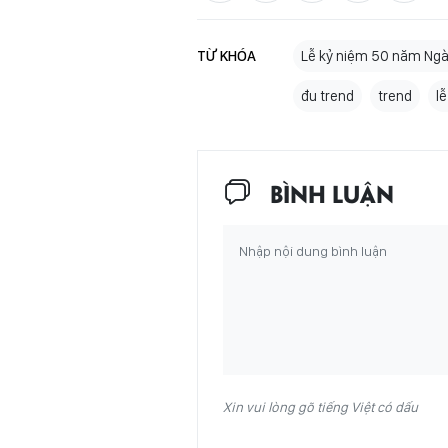
TỪ KHÓA
Lễ kỷ niệm 50 năm Ngà
đu trend
trend
l
BÌNH LUẬN
Xin vui lòng gõ tiếng Việt có dấu