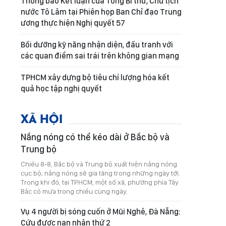
Thông báo Kết luận của Tổng Bí thư, Chủ tịch
nước Tô Lâm tại Phiên họp Ban Chỉ đạo Trung
ương thực hiện Nghị quyết 57
Bồi dưỡng kỹ năng nhận diện, đấu tranh với
các quan điểm sai trái trên không gian mạng
TPHCM xây dựng bộ tiêu chí lượng hóa kết
quả học tập nghị quyết
XÃ HỘI
Nắng nóng có thể kéo dài ở Bắc bộ và
Trung bộ
Chiều 8-8, Bắc bộ và Trung bộ xuất hiện nắng nóng
cục bộ; nắng nóng sẽ gia tăng trong những ngày tới.
Trong khi đó, tại TPHCM, một số xã, phường phía Tây
Bắc có mưa trong chiều cùng ngày.
Vụ 4 người bị sóng cuốn ở Mũi Nghê, Đà Nẵng:
Cứu được nạn nhân thứ 2