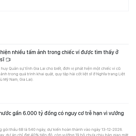
t hiện nhiều tấm ảnh trong chiếc ví được tìm thấy ở
 sĩ
huy Quân sự tỉnh Gia Lai cho biết, đơn vị phát hiện một chiếc ví cũ
nh trong quá trình khai quật, quy tập hài cốt liệt sĩ ở Nghĩa trang Liệt
ù Mỹ Nam, Gia Lai).
nước gần 6.000 tỷ đồng có nguy cơ trễ hạn vì vướng
ng gói thầu 6B là 540 ngày, dự kiến hoàn thành vào ngày 13-12-2026.
ay, dự án chỉ đạt 40% tiến độ, còn vướng 19 hộ chưa chịu bàn giao mặt