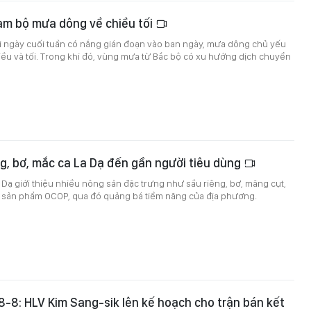
am bộ mưa dông về chiều tối
i ngày cuối tuần có nắng gián đoạn vào ban ngày, mưa dông chủ yếu
iều và tối. Trong khi đó, vùng mưa từ Bắc bộ có xu hướng dịch chuyển
g, bơ, mắc ca La Dạ đến gần người tiêu dùng
La Dạ giới thiệu nhiều nông sản đặc trưng như sầu riêng, bơ, măng cụt,
 sản phẩm OCOP, qua đó quảng bá tiềm năng của địa phương.
 8-8: HLV Kim Sang-sik lên kế hoạch cho trận bán kết