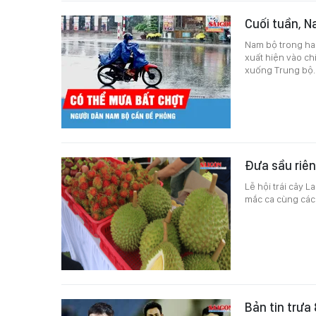
Cuối tuần, N
Nam bộ trong ha
xuất hiện vào ch
xuống Trung bộ.
Đưa sầu riên
Lễ hội trái cây 
mắc ca cùng các
Bản tin trưa