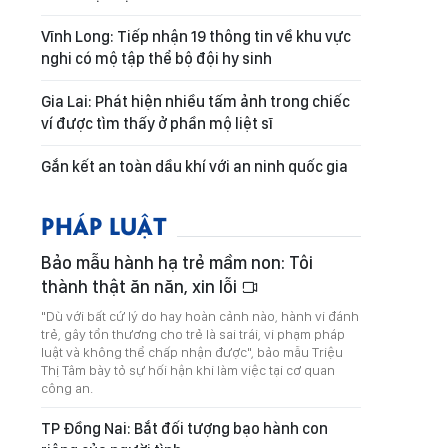
Vĩnh Long: Tiếp nhận 19 thông tin về khu vực
nghi có mộ tập thể bộ đội hy sinh
Gia Lai: Phát hiện nhiều tấm ảnh trong chiếc
ví được tìm thấy ở phần mộ liệt sĩ
Gắn kết an toàn dầu khí với an ninh quốc gia
PHÁP LUẬT
Bảo mẫu hành hạ trẻ mầm non: Tôi
thành thật ăn năn, xin lỗi
"Dù với bất cứ lý do hay hoàn cảnh nào, hành vi đánh
trẻ, gây tổn thương cho trẻ là sai trái, vi phạm pháp
luật và không thể chấp nhận được", bảo mẫu Triệu
Thị Tâm bày tỏ sự hối hận khi làm việc tại cơ quan
công an.
TP Đồng Nai: Bắt đối tượng bạo hành con