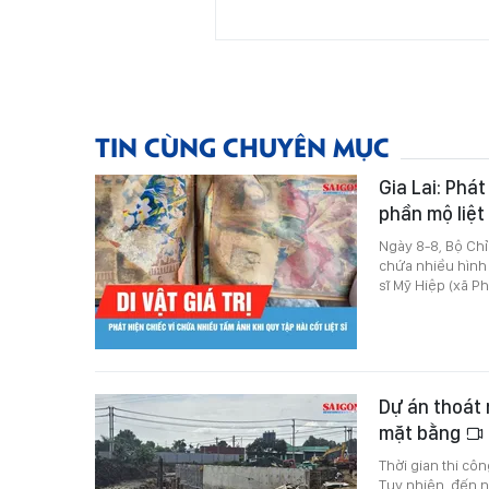
TIN CÙNG CHUYÊN MỤC
Gia Lai: Phá
phần mộ liệt
Ngày 8-8, Bộ Chỉ 
chứa nhiều hình ả
sĩ Mỹ Hiệp (xã Ph
Dự án thoát 
mặt bằng
Thời gian thi cô
Tuy nhiên, đến n