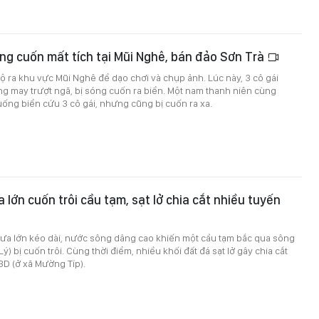
óng cuốn mất tích tại Mũi Nghê, bán đảo Sơn Trà
bộ ra khu vực Mũi Nghê để dạo chơi và chụp ảnh. Lúc này, 3 cô gái
g may trượt ngã, bị sóng cuốn ra biển. Một nam thanh niên cùng
ống biển cứu 3 cô gái, nhưng cũng bị cuốn ra xa.
 lớn cuốn trôi cầu tạm, sạt lở chia cắt nhiều tuyến
a lớn kéo dài, nước sông dâng cao khiến một cầu tạm bắc qua sông
) bị cuốn trôi. Cùng thời điểm, nhiều khối đất đá sạt lở gây chia cắt
3D (ở xã Mường Típ).