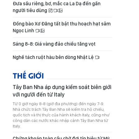
Đưa sầu riêng, bơ, mắc ca La Dạ đến gần
người tiêu dùng
Đồng bào Xơ Đăng tất bật thu hoạch hạt sâm
Ngọc Linh
Sáng 8-8: Giá vàng đảo chiều tăng vọt
Nghề tách ruột hàu bên dòng Nhật Lệ
THẾ GIỚI
Tây Ban Nha áp dụng kiểm soát biên giới
với người đến từ Italy
Từ 0 giờ ngày 8-8 (giờ địa phương) đến ngày 7-9.
Nhà chức trách Tây Ban Nha sẽ kiểm tra hộ chiếu,
quốc tịch và thị thực của hành khách Italy, cũng như
công dân các nước khác nhập cảnh Tây Ban Nha từ
Italy.
Chứng khoán toàn cầu chờ đợi tín hiệu từ Mỹ