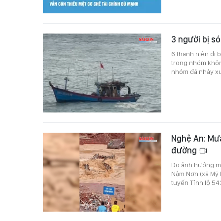
3 người bị s
6 thanh niên đi 
trong nhóm khôn
nhóm đã nhảy xu
Nghệ An: Mưa
đường
Do ảnh hưởng mư
Nậm Nơn (xã Mỹ Lý
tuyến Tỉnh lộ 54