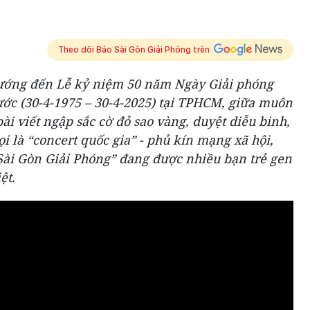
Theo dõi Báo Sài Gòn Giải Phóng trên
ướng đến Lễ kỷ niệm 50 năm Ngày Giải phóng
ớc (30-4-1975 – 30-4-2025) tại TPHCM, giữa muôn
ài viết ngập sắc cờ đỏ sao vàng, duyệt diễu binh,
ọi là “concert quốc gia” - phủ kín mạng xã hội,
 Sài Gòn Giải Phóng” đang được nhiều bạn trẻ gen
ệt.