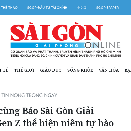
 THỂ THAO
SGGP ĐẦU TƯ TÀI CHÍNH
中文版
SGGP EPAPER
H TẾ
THẾ GIỚI
GIÁO DỤC
SỐNG KHỎE
VĂN HÓA
BẠ
TIN NÓNG TRONG NGÀY
cùng Báo Sài Gòn Giải
Gen Z thể hiện niềm tự hào