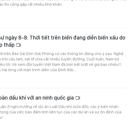
c thi công gặp rất nhiều khó khăn.
sự ngày 8-8: Thời tiết trên biển đang diễn biến xấu do
p thấp
8-8 trên Báo Sài Gòn Giải Phóng có các thông tin đáng chú ý sau: Nghệ
 trôi cầu tạm, sạt lở chia cắt nhiều tuyến đường; Cuối tuần, Nam bộ
u tối; Vé xem đội tuyển Việt Nam đá bán kết lượt về giá bao nhiêu?;
 hài lòng với màn trình diễn của Đình Bắc...
oàn dầu khí với an ninh quốc gia
luận ở nghị trường về dự án Luật Dầu khí (sửa đổi), các ý kiến nhấn
ọng của việc bảo đảm tính liên tục của các dự án và sự ổn định của
ư.