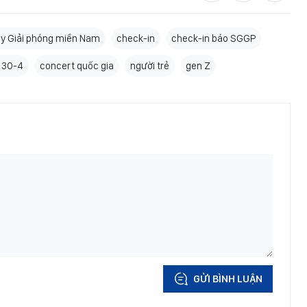
y Giải phóng miền Nam
check-in
check-in báo SGGP
ễ 30-4
concert quốc gia
người trẻ
gen Z
GỬI BÌNH LUẬN