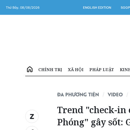
Thứ Bảy, 08/08/2026
ENGLISH EDITION
SGGP
CHÍNH TRỊ
XÃ HỘI
PHÁP LUẬT
KIN
ĐA PHƯƠNG TIỆN
VIDEO
Trend "check-in 
Phóng" gây sốt: 