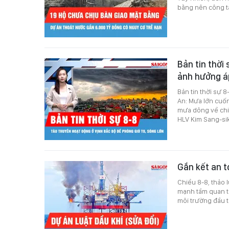
bằng nên công tá
Bản tin thời 
ảnh hưởng á
Bản tin thời sự 
An: Mưa lớn cuốn
mưa dông về chiề
HLV Kim Sang-sik
Gắn kết an t
Chiều 8-8, thảo 
mạnh tầm quan tr
môi trường đầu t