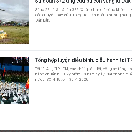
Sư đoàn 372 ứng cứu bà con vùng lũ Đắk
Sáng 23-11, Sư đoàn 372 (Quân chủng Phòng không - 
các chuyến bay cứu trợ người dân bị ảnh hưởng nặng bở
Đắk Lắk.
Tổng hợp luyện diễu binh, diễu hành tại
Tối 18-4, tại TPHCM, các khối quân đội, công an tổng h
hành chuẩn bị Lễ kỷ niệm 50 năm Ngày Giải phóng miề
nước (30-4-1975 – 30-4-2025).