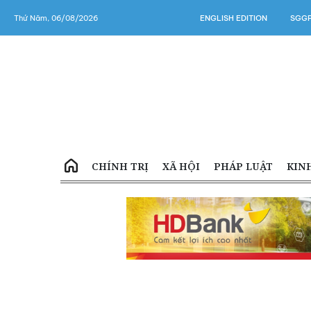
Thứ Năm, 06/08/2026
ENGLISH EDITION
SGGP
CHÍNH TRỊ
XÃ HỘI
PHÁP LUẬT
KIN