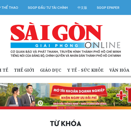
 THỂ THAO
SGGP ĐẦU TƯ TÀI CHÍNH
中文版
SGGP EPAPER
H TẾ
THẾ GIỚI
GIÁO DỤC
Y TẾ - SỨC KHỎE
VĂN HÓA
TỪ KHÓA