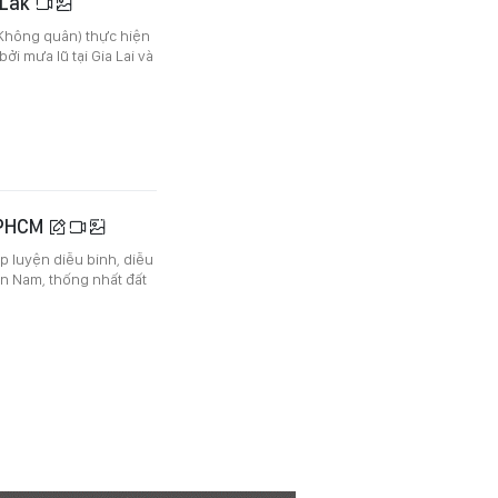
 Lắk
Không quân) thực hiện
i mưa lũ tại Gia Lai và
 TPHCM
ợp luyện diễu binh, diễu
n Nam, thống nhất đất