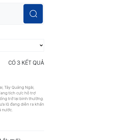
CÓ
3
KẾT QUẢ
ai, Tây Quảng Ngãi,
ang tích cực hỗ trợ
ng trở lại bình thường.
ưa lũ đang diễn ra khẩn
ả nước.