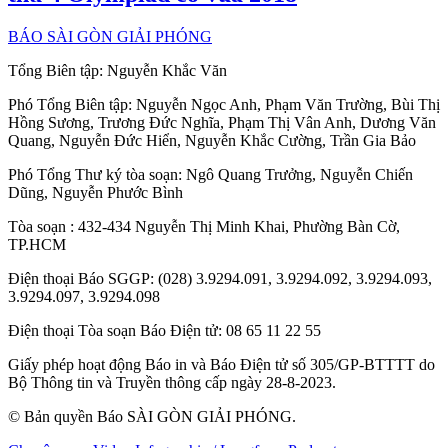
BÁO SÀI GÒN GIẢI PHÓNG
Tổng Biên tập:
Nguyễn Khắc Văn
Phó Tổng Biên tập:
Nguyễn Ngọc Anh
,
Phạm Văn Trường
,
Bùi Thị
Hồng Sương
,
Trương Đức Nghĩa
,
Phạm Thị Vân Anh
,
Dương Văn
Quang
,
Nguyễn Đức Hiển
,
Nguyễn Khắc Cường
,
Trần Gia Bảo
Phó Tổng Thư ký tòa soạn:
Ngô Quang Trưởng
,
Nguyễn Chiến
Dũng
,
Nguyễn Phước Bình
Tòa soạn
: 432-434 Nguyễn Thị Minh Khai, Phường Bàn Cờ,
TP.HCM
Điện thoại Báo SGGP
: (028) 3.9294.091, 3.9294.092, 3.9294.093,
3.9294.097, 3.9294.098
Điện thoại Tòa soạn Báo Điện tử
: 08 65 11 22 55
Giấy phép hoạt động Báo in và Báo Điện tử số 305/GP-BTTTT do
Bộ Thông tin và Truyền thông cấp ngày 28-8-2023.
© Bản quyền Báo SÀI GÒN GIẢI PHÓNG.