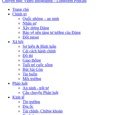
Chuyên mục
Video
Infographic / Longform
Podcast
Trang chủ
Chính trị
Quốc phòng – an ninh
Nhân sự
Xây dựng Đảng
Bảo vệ nền tảng tư tưởng của Đảng
Đối ngoại
Xã hội
Sự kiện & Bình luận
Cải cách hành chính
Đô thị
Giao thông
Tuổi trẻ cuộc sống
Bút Sài Gòn
Tin buồn
Môi trường
Pháp luật
An ninh - trật tự
Câu chuyện Pháp luật
Kinh tế
Thị trường
Địa ốc
Tài chính- Chứng khoán