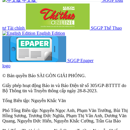
中文版
SGGP Đầu
tư Tài chính
SGGP Thể Thao
English Edition
SGGP Epaper
logo
© Bản quyền Báo SÀI GÒN GIẢI PHÓNG.
Giấy phép hoạt động Báo in và Báo Điện tử số 305/GP-BTTTT do
Bộ Thông tin và Truyền thông cấp ngày 28-8-2023.
Tổng Biên tập:
Nguyễn Khắc Văn
Phó Tổng Biên tập:
Nguyễn Ngọc Anh
,
Phạm Văn Trường
,
Bùi Thị
Hồng Sương
,
Trương Đức Nghĩa
,
Phạm Thị Vân Anh
,
Dương Văn
Quang
,
Nguyễn Đức Hiển
,
Nguyễn Khắc Cường
,
Trần Gia Bảo