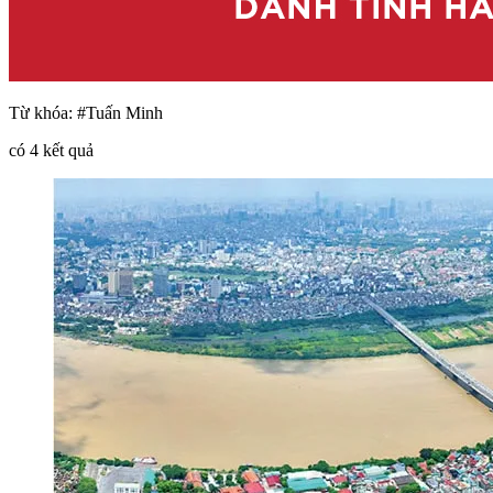
Từ khóa:
#Tuấn Minh
có
4
kết quả