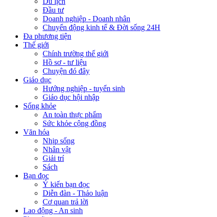
Du lịch
Đầu tư
Doanh nghiệp - Doanh nhân
Chuyển động kinh tế & Đời sống 24H
Đa phương tiện
Thế giới
Chính trường thế giới
Hồ sơ - tư liệu
Chuyện đó đây
Giáo dục
Hướng nghiệp - tuyển sinh
Giáo dục hội nhập
Sống khỏe
An toàn thực phẩm
Sức khỏe cộng đồng
Văn hóa
Nhịp sống
Nhân vật
Giải trí
Sách
Bạn đọc
Ý kiến bạn đọc
Diễn đàn - Thảo luận
Cơ quan trả lời
Lao động - An sinh