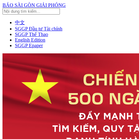
BÁO SÀI GÒN GIẢI PHÓNG
中文
SGGP Đầu tư Tài chính
SGGP Thể Thao
English Edition
SGGP Epaper