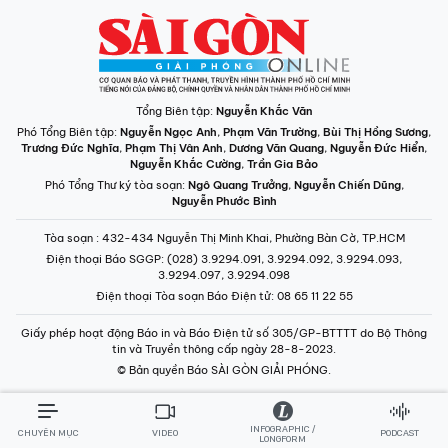
Tổng Biên tập:
Nguyễn Khắc Văn
Phó Tổng Biên tập:
Nguyễn Ngọc Anh
,
Phạm Văn Trường
,
Bùi Thị Hồng Sương
,
Trương Đức Nghĩa
,
Phạm Thị Vân Anh
,
Dương Văn Quang
,
Nguyễn Đức Hiển
,
Nguyễn Khắc Cường
,
Trần Gia Bảo
Phó Tổng Thư ký tòa soạn:
Ngô Quang Trưởng
,
Nguyễn Chiến Dũng
,
Nguyễn Phước Bình
Tòa soạn
: 432-434 Nguyễn Thị Minh Khai, Phường Bàn Cờ, TP.HCM
Điện thoại Báo SGGP
: (028) 3.9294.091, 3.9294.092, 3.9294.093,
3.9294.097, 3.9294.098
Điện thoại Tòa soạn Báo Điện tử
: 08 65 11 22 55
Giấy phép hoạt động Báo in và Báo Điện tử số 305/GP-BTTTT do Bộ Thông
tin và Truyền thông cấp ngày 28-8-2023.
© Bản quyền Báo SÀI GÒN GIẢI PHÓNG.
INFOGRAPHIC /
CHUYÊN MỤC
VIDEO
PODCAST
LONGFORM