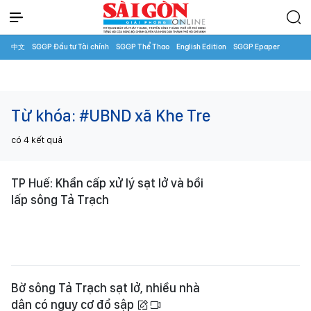
中文
SGGP Đầu tư Tài chính
SGGP Thể Thao
English Edition
SGGP Epaper
Từ khóa:
#UBND xã Khe Tre
có
4
kết quả
TP Huế: Khẩn cấp xử lý sạt lở và bồi
lấp sông Tả Trạch
Bờ sông Tả Trạch sạt lở, nhiều nhà
dân có nguy cơ đổ sập