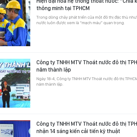
Hiện đại hóa hệ thống thoát nước: “Chìa 
thông minh tại TPHCM
Trong dòng chảy phát triển của một đô thị đặc thù như
nước luôn được xem là “mạch máu” quan trọng.
Công ty TNHH MTV Thoát nước đô thị TP
năm thành lập
Ngày 18-4, Công ty TNHH MTV Thoát nước đô thị TPHCM
năm thành lập.
Công ty TNHH MTV Thoát nước đô thị TP
nhận 14 sáng kiến cải tiến kỹ thuật