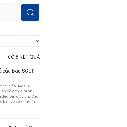
CÓ
8
KẾT QUẢ
đồ của Báo SGGP
g đại diện Báo SGGP
Bản đồ đơn vị hành
nh đạo Đảng ủy phường
ng bản đồ đầy ý nghĩa