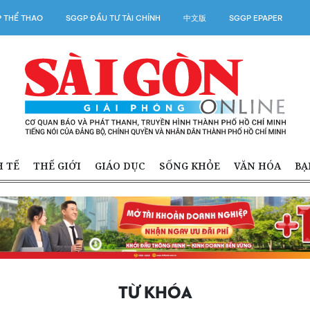
 THỂ THAO
SGGP ĐẦU TƯ TÀI CHÍNH
中文版
SGGP EPAPER
H TẾ
THẾ GIỚI
GIÁO DỤC
SỐNG KHỎE
VĂN HÓA
BẠ
TỪ KHÓA