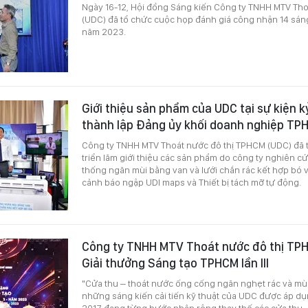
Ngày 16-12, Hội đồng Sáng kiến Công ty TNHH MTV Th
(UDC) đã tổ chức cuộc họp đánh giá công nhận 14 sáng 
năm 2023.
Giới thiệu sản phẩm của UDC tại sự kiện 
thành lập Đảng ủy khối doanh nghiệp TP
Công ty TNHH MTV Thoát nước đô thị TPHCM (UDC) đã 
triển lãm giới thiệu các sản phẩm do công ty nghiên c
thống ngăn mùi bằng van và lưới chắn rác kết hợp bó 
cảnh báo ngập UDI maps và Thiết bị tách mỡ tự động.
Công ty TNHH MTV Thoát nước đô thị TPHC
Giải thưởng Sáng tạo TPHCM lần III
"Cửa thu – thoát nước ống cống ngăn nghẹt rác và mùi 
những sáng kiến cải tiến kỹ thuật của UDC được áp dụ
2017, đang từng bước nhân rộng thay thế các cửa thu 