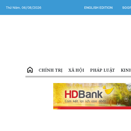
Thứ Năm, 06/08/2026
ENGLISH EDITION
SGGP
CHÍNH TRỊ
XÃ HỘI
PHÁP LUẬT
KIN