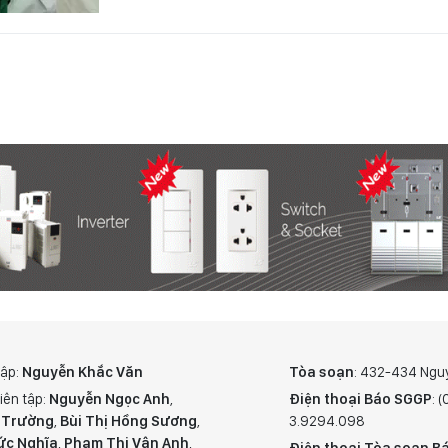
tập:
Nguyễn Khắc Văn
Tòa soạn
: 432-434 Ngu
iên tập:
Nguyễn Ngọc Anh
,
Điện thoại Báo SGGP
: 
 Trường
,
Bùi Thị Hồng Sương
,
3.9294.098
ức Nghĩa
,
Phạm Thị Vân Anh
,
Điện thoại Tòa soạn Bá