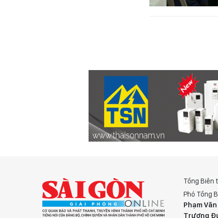
Tổng Biên 
Phó Tổng B
Phạm Văn
Trương Đ