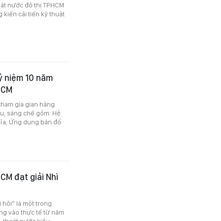
oát nước đô thị TPHCM
kiến cải tiến kỹ thuật
kỷ niệm 10 năm
HCM
tham gia gian hàng
ứu, sáng chế gồm: Hệ
vỉa, Ứng dụng bản đồ
M đạt giải Nhì
hôi” là một trong
ng vào thực tế từ năm
– thoát nước kiểu