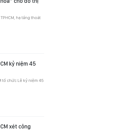
khóa” cho đô thị
 TPHCM, hạ tầng thoát
HCM kỷ niệm 45
 tổ chức Lễ kỷ niệm 45
HCM xét công