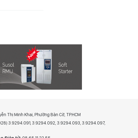
yễn Thị Minh Khai, Phường Bàn Cờ, TP.HCM
(028) 3.9294.091, 3.9294.092, 3.9294.093, 3.9294.097,
o Điện tử:
08 65 11 22 55