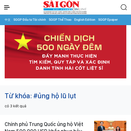
中文
SGGP Đầu tư Tài chính
SGGP Thể Thao
English Edition
SGGP Epaper
Từ khóa:
#ủng hộ lũ lụt
có
3
kết quả
Chính phủ Trung Quốc ủng hộ Việt