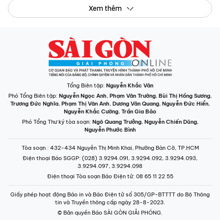
Xem thêm
Tổng Biên tập:
Nguyễn Khắc Văn
Phó Tổng Biên tập:
Nguyễn Ngọc Anh
,
Phạm Văn Trường
,
Bùi Thị Hồng Sương
,
Trương Đức Nghĩa
,
Phạm Thị Vân Anh
,
Dương Văn Quang
,
Nguyễn Đức Hiển
,
Nguyễn Khắc Cường
,
Trần Gia Bảo
Phó Tổng Thư ký tòa soạn:
Ngô Quang Trưởng
,
Nguyễn Chiến Dũng
,
Nguyễn Phước Bình
Tòa soạn
: 432-434 Nguyễn Thị Minh Khai, Phường Bàn Cờ, TP.HCM
Điện thoại Báo SGGP
: (028) 3.9294.091, 3.9294.092, 3.9294.093,
3.9294.097, 3.9294.098
Điện thoại Tòa soạn Báo Điện tử
: 08 65 11 22 55
Giấy phép hoạt động Báo in và Báo Điện tử số 305/GP-BTTTT do Bộ Thông
tin và Truyền thông cấp ngày 28-8-2023.
© Bản quyền Báo SÀI GÒN GIẢI PHÓNG.