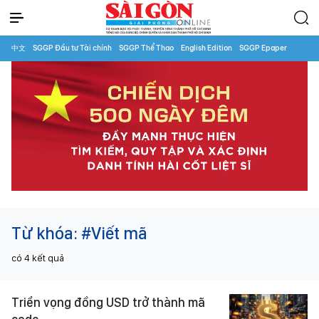
中文
SGGP Đầu tư Tài chính
SGGP Thể Thao
English Edition
SGGP Epaper
Từ khóa:
#Viết mã
có
4
kết quả
Triển vọng đồng USD trở thành mã