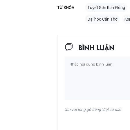
TỪ KHÓA
Tuyết Sơn Kon Plông
Đại học Cần Thơ
Ko
BÌNH LUẬN
Xin vui lòng gõ tiếng Việt có dấu