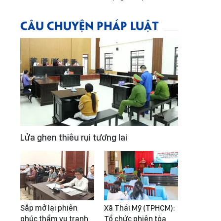
CÂU CHUYỆN PHÁP LUẬT
Lửa ghen thiêu rụi tương lai
Sắp mở lại phiên
Xã Thái Mỹ (TPHCM):
phúc thẩm vụ tranh
Tổ chức phiên tòa