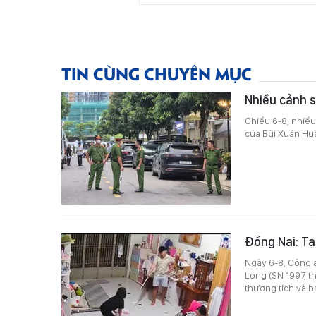
TIN CÙNG CHUYÊN MỤC
Nhiều cảnh s
Chiều 6-8, nhiều
của Bùi Xuân Hu
Đồng Nai: Tạ
Ngày 6-8, Công 
Long (SN 1997, t
thương tích và b