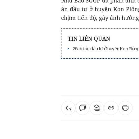
Như Báo SGGP đã phản ánh tr
án đầu tư ở huyện Kon Plôn
chậm tiến độ, gây ảnh hưởn
TIN LIÊN QUAN
25 dự án đầu tư ở huyện Kon Plôn