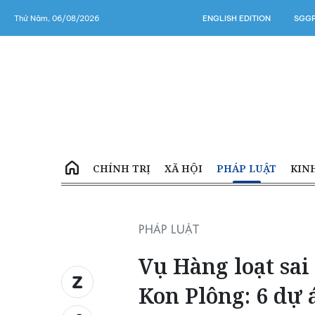
Thứ Năm, 06/08/2026
ENGLISH EDITION
SGGP
CHÍNH TRỊ
XÃ HỘI
PHÁP LUẬT
KIN
PHÁP LUẬT
Vụ Hàng loạt sai
Kon Plông: 6 dự 