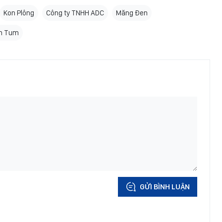
Kon Plông
Công ty TNHH ADC
Măng Đen
n Tum
GỬI BÌNH LUẬN