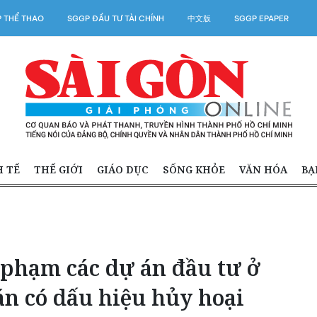
 THỂ THAO
SGGP ĐẦU TƯ TÀI CHÍNH
中文版
SGGP EPAPER
H TẾ
THẾ GIỚI
GIÁO DỤC
SỐNG KHỎE
VĂN HÓA
BẠ
 phạm các dự án đầu tư ở
án có dấu hiệu hủy hoại