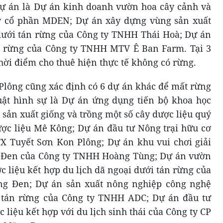
ự án là Dự án kinh doanh vườn hoa cây cảnh và
 ty cổ phần MDEN; Dự án xây dựng vùng sản xuất
 dưới tán rừng của Công ty TNHH Thái Hoà; Dự án
án rừng của Công ty TNHH MTV Ê Ban Farm. Tại 3
hời điểm cho thuê hiện thực tế không có rừng.
Plông cũng xác định có 6 dự án khác để mất rừng
uật hình sự là Dự án ứng dụng tiến bộ khoa học
sản xuất giống và trồng một số cây dược liệu quý
ợc liệu Mê Kông; Dự án đầu tư Nông trại hữu cơ
X Tuyết Sơn Kon Plông; Dự án khu vui chơi giải
ng Đen của Công ty TNHH Hoàng Tùng; Dự án vườn
 liệu kết hợp du lịch dã ngoại dưới tán rừng của
g Đen; Dự án sản xuất nông nghiệp công nghệ
i tán rừng của Công ty TNHH ADC; Dự án đầu tư
 liệu kết hợp với du lịch sinh thái của Công ty CP