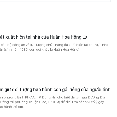
át xuất hiện tại nhà của Huấn Hoa Hồng
 cán bộ công an và lực lượng chức năng đã xuất hiện tại khu vực nhà
ấn (sinh năm 1985, còn gọi khác là Huấn Hoa Hồng).
m giữ đối tượng bạo hành con gái riêng của người tình
an phường Bình Phước, TP Đồng Nai cho biết đã tạm giữ Dương Đại
hường trú phường Thuận Giao, TPHCM) để điều tra hành vi cố ý gây
ạo hành trẻ em.